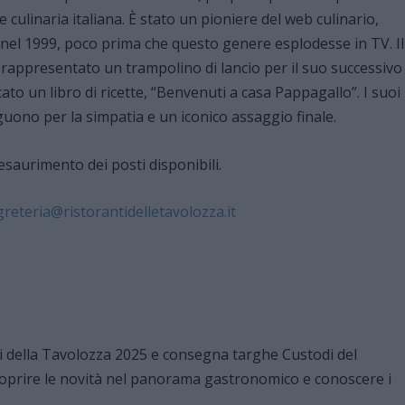
e culinaria italiana. È stato un pioniere del web culinario,
a nel 1999, poco prima che questo genere esplodesse in TV. Il
appresentato un trampolino di lancio per il suo successivo
o un libro di ricette, “Benvenuti a casa Pappagallo”. I suoi
inguono per la simpatia e un iconico assaggio finale.
l’esaurimento dei posti disponibili.
greteria@ristorantidelletavolozza.it
ti della Tavolozza 2025 e consegna targhe Custodi del
coprire le novità nel panorama gastronomico e conoscere i