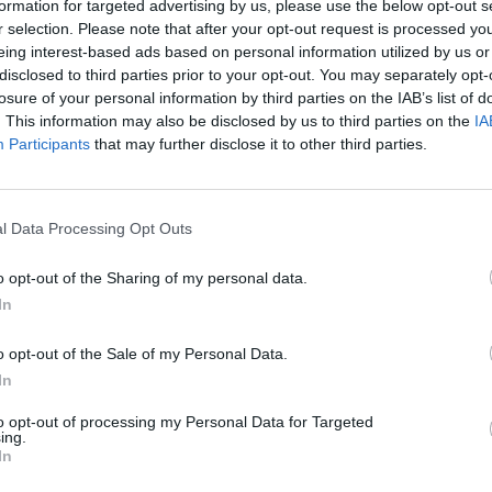
formation for targeted advertising by us, please use the below opt-out s
r selection. Please note that after your opt-out request is processed y
eing interest-based ads based on personal information utilized by us or
i sono concluse nelle prime ore del 28 Marzo
disclosed to third parties prior to your opt-out. You may separately opt-
losure of your personal information by third parties on the IAB’s list of
. This information may also be disclosed by us to third parties on the
IA
Participants
that may further disclose it to other third parties.
per la valutazione di eventuali danni alla struttura che a
ssario interdire all’utilizzo parte dell’edificio interessato
l Data Processing Opt Outs
o opt-out of the Sharing of my personal data.
In
o opt-out of the Sale of my Personal Data.
In
to opt-out of processing my Personal Data for Targeted
ing.
In