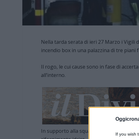
Nella tarda serata di ieri 27 Marzo i Vigil
incendio box in una palazzina di tre piani f
Il rogo, le cui cause sono in fase di accer
all’interno.
Oggicron
In supporto alla squadra di Novi Ligure, è 
If you wish 