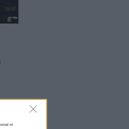
i
sonal or