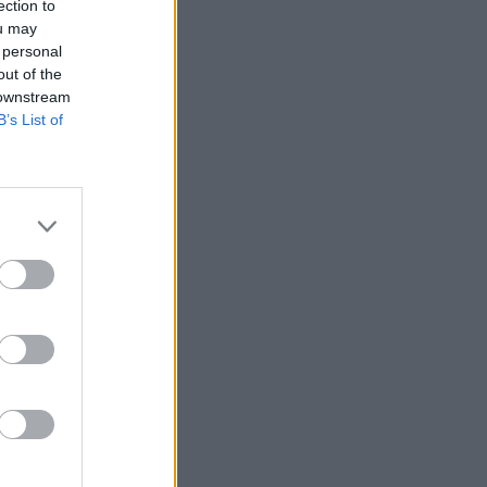
ection to
ou may
 personal
out of the
 downstream
B’s List of