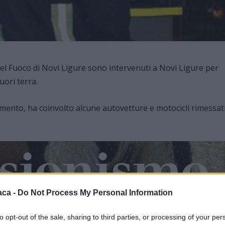
i del Fuoco di Novi Ligure sono intervenuti a Novi Ligure per
uori terra.
tamento, ha coinvolto alcune autovetture e motocicli rimessat
aca -
Do Not Process My Personal Information
stata inviata un’autobotte della sede centrale per il
to opt-out of the sale, sharing to third parties, or processing of your per