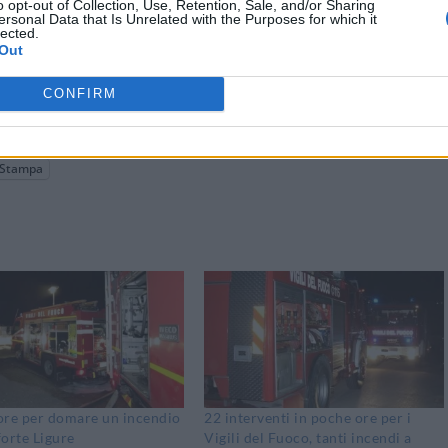
o opt-out of Collection, Use, Retention, Sale, and/or Sharing
ersonal Data that Is Unrelated with the Purposes for which it
lected.
Out
CONFIRM
Stampa
ore per domare un incendio
22 interventi in poche ore per i
orte Ligure
Vigili del Fuoco, tanti incendi a