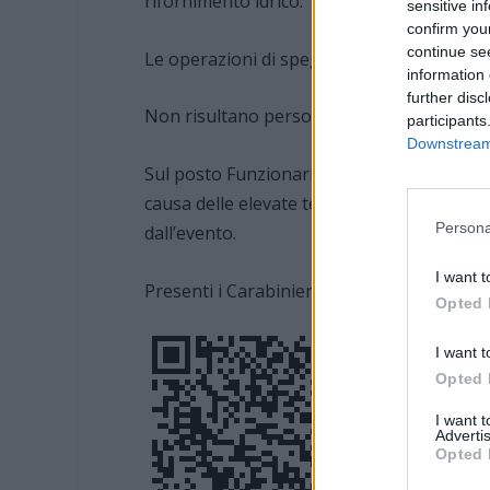
rifornimento idrico.
sensitive in
confirm you
continue se
Le operazioni di spegnimento e bonifica s
information 
further disc
Non risultano persone coinvolte.
participants
Downstream 
Sul posto Funzionario dei Vigili del Fuoco 
causa delle elevate temperature ha reso nece
Persona
dall’evento.
I want t
Presenti i Carabinieri di Novi Ligure.
Opted 
I want t
Opted 
I want 
Advertis
Opted 