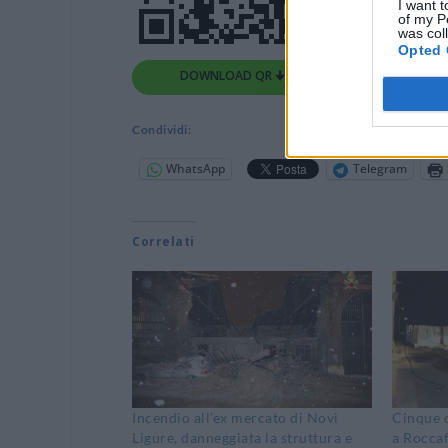
I want t
of my P
was col
Opted 
DOWNLOAD QR 🠋
Condividi:
WhatsApp
Telegram
Correlati
Incendio all’ex mercato di Novi
Cinque 
Ligure, danneggiata la struttura e
a Roccaf