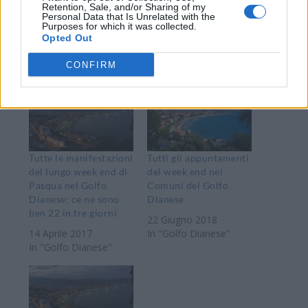
WhatsApp
Telegram
Retention, Sale, and/or Sharing of my
Personal Data that Is Unrelated with the
Stampa
Purposes for which it was collected.
Opted Out
CONFIRM
Correlati
Tutte le manifestazioni
Tutti gli appuntamenti
del lungo week end di
del week end nei
Pasqua nel Golfo
Comuni del Golfo
Dianese: ce ne sono
Dianese
ben 22 in tre giorni
22 Giugno 2018
14 Aprile 2017
In "Golfo Dianese"
In "Golfo Dianese"