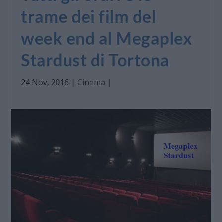
trame dei film del
week end al Megaplex
Stardust di Tortona
24 Nov, 2016
|
Cinema
|