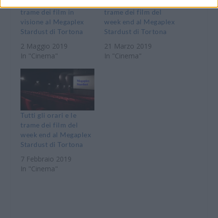
Tutti gli orari e le
Tutti gli orari e le
trame dei film in
trame dei film del
visione al Megaplex
week end al Megaplex
Stardust di Tortona
Stardust di Tortona
2 Maggio 2019
21 Marzo 2019
In "Cinema"
In "Cinema"
Tutti gli orari e le
trame dei film del
week end al Megaplex
Stardust di Tortona
7 Febbraio 2019
In "Cinema"