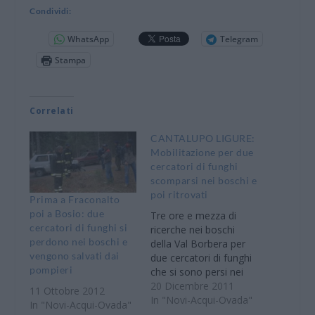
Condividi:
WhatsApp
Telegram
Stampa
Correlati
CANTALUPO LIGURE:
Mobilitazione per due
cercatori di funghi
scomparsi nei boschi e
poi ritrovati
Prima a Fraconalto
poi a Bosio: due
Tre ore e mezza di
cercatori di funghi si
ricerche nei boschi
perdono nei boschi e
della Val Borbera per
vengono salvati dai
due cercatori di funghi
pompieri
che si sono persi nei
boschi vicino alla
20 Dicembre 2011
11 Ottobre 2012
strette di Pertuso.
In "Novi-Acqui-Ovada"
In "Novi-Acqui-Ovada"
L’allarme è scattato