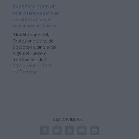
poco dopo le 20,30
FABBRICA CURONE:
quando i Vigili del
Mobilitazione per due
Fuoco si sono
cercatori di funghi
mobilitati insieme alla
scomparsi nei boschi
Protezione Civile e ai
Mobilitazione della
Carabinieri. I…
Protezione civile, del
Soccorso alpino e dei
Vigili del Fuoco di
Tortona per due
cercatori di funghi che
20 Novembre 2011
si erano persi nei
In "Tortona"
boschi della Val Curone
nei pressi della
frazione Caldirola. E’
accaduto poco prima
delle 19. I due non
riuscivano più a
ritrovare la macchina e
CONDIVIDERE:
con…