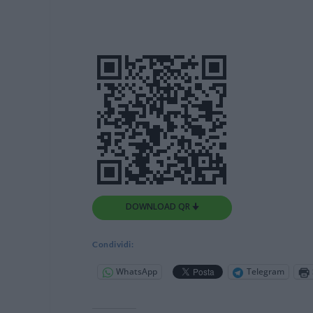
DOWNLOAD QR 🠋
Condividi:
WhatsApp
Telegram