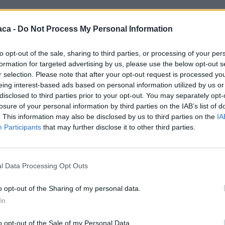
a all’insegna del maltempo sulla Liguria. Nelle ultime 24 ore
aca -
Do Not Process My Personal Information
e il Ponente, dove non si sono verificati temporali forti
 Colle Belenda). Le precipitazioni, però, sono state costanti
to opt-out of the sale, sharing to third parties, or processing of your per
formation for targeted advertising by us, please use the below opt-out s
stazione di Poggio Fearza, con 113 millimetri, e hanno
r selection. Please note that after your opt-out request is processed y
e adesso è quasi saturo. Gli idrometri dei principali corsi
eing interest-based ads based on personal information utilized by us or
n valori attualmente al di sotto della prima soglia di
disclosed to third parties prior to your opt-out. You may separately opt-
losure of your personal information by third parties on the IAB’s list of
 prevista convergenza sul centro della regione con rovesci di
. This information may also be disclosed by us to third parties on the
IA
n’ora e 120 in 4 ore. Le previsioni per oggi parlano di deboli
Participants
that may further disclose it to other third parties.
anche con quantitativi significativi su A,B, D, E (Centro
l Data Processing Opt Outs
ttaglio per le prossime ore e per i prossimi giorni.:
o opt-out of the Sharing of my personal data.
In
ge diffuse su tutta la regione. Previsti locali rovesci o
d-Est sui rilievi di B e C (oltre i 500 m – intensità superiori a
o opt-out of the Sale of my Personal Data.