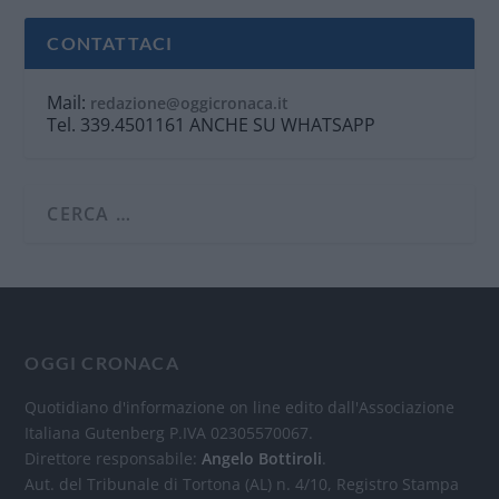
CONTATTACI
Mail:
redazione@oggicronaca.it
Tel. 339.4501161 ANCHE SU WHATSAPP
OGGI CRONACA
Quotidiano d'informazione on line edito dall'Associazione
Italiana Gutenberg P.IVA 02305570067.
Direttore responsabile:
Angelo Bottiroli
.
Aut. del Tribunale di Tortona (AL) n. 4/10, Registro Stampa