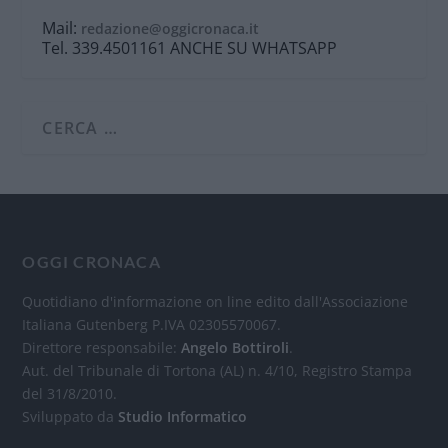
Mail:
redazione@oggicronaca.it
Tel. 339.4501161 ANCHE SU WHATSAPP
OGGI CRONACA
Quotidiano d'informazione on line edito dall'Associazione
Italiana Gutenberg P.IVA 02305570067.
Direttore responsabile:
Angelo Bottiroli
.
Aut. del Tribunale di Tortona (AL) n. 4/10, Registro Stampa
del 31/8/2010.
Sviluppato da
Studio Informatico