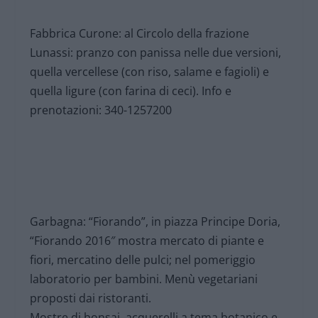
Fabbrica Curone: al Circolo della frazione
Lunassi: pranzo con panissa nelle due versioni,
quella vercellese (con riso, salame e fagioli) e
quella ligure (con farina di ceci). Info e
prenotazioni: 340-1257200
Garbagna: “Fiorando”, in piazza Principe Doria,
“Fiorando 2016″ mostra mercato di piante e
fiori, mercatino delle pulci; nel pomeriggio
laboratorio per bambini. Menù vegetariani
proposti dai ristoranti.
Mostre di bonsai, acquerelli a tema botanico e