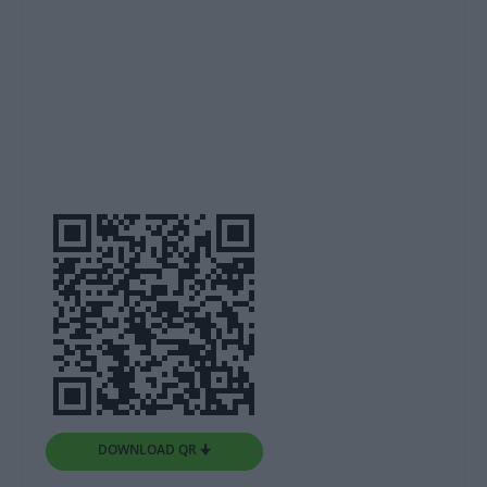
DOWNLOAD QR 🠋