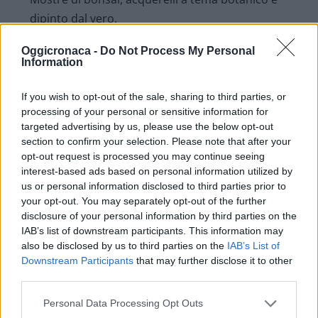
dipinto dal vero.
Oggicronaca -
Do Not Process My Personal
Information
If you wish to opt-out of the sale, sharing to third parties, or
processing of your personal or sensitive information for
targeted advertising by us, please use the below opt-out
Pontecurone: dalle ore 8 alle 19, campo
section to confirm your selection. Please note that after your
sportivo di via Milano, “Balistari e Sagittari”
opt-out request is processed you may continue seeing
rievocazione storica.
interest-based ads based on personal information utilized by
us or personal information disclosed to third parties prior to
your opt-out. You may separately opt-out of the further
disclosure of your personal information by third parties on the
Villaromagnano: tradizionale lasagnata dalle
IAB’s list of downstream participants. This information may
ore 11:45 presso i locali della Soms
also be disclosed by us to third parties on the
IAB’s List of
Downstream Participants
that may further disclose it to other
distribuzione delle lasagne – possibilità di
third parties.
consumazione al tavolo o da asporto info: Pro
Loco Villaromagnano
Personal Data Processing Opt Outs