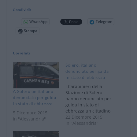
Condividi:
WhatsApp
Telegram
Stampa
Correlati
Solero, italiano
denunciato per guida
in stato di ebbrezza
I Carabinieri della
A Solero un italiano
Stazione di Solero
denunciato per guida
hanno denunciato per
in stato di ebbrezza
guida in stato di
ebbrezza un cittadino
5 Dicembre 2015
italiano di 55 anni,
22 Dicembre 2015
In "Alessandria"
residente in provincia
In "Alessandria"
di Alessandria.
Fermato alle 18.30