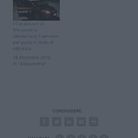
circa del 18 dicembre
sulla SP 10 alla guida
di un furgone di sua
proprietà e accertato
I Carabinieri di
che aveva
Alessandria
sicuramente bevuto
denunciano 3 persone
viste…
per guida in stato di
ebbrezza
28 Dicembre 2016
In "Alessandria"
CONDIVIDERE: