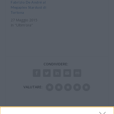
Fabrizio De André al
Megaplex Stardust di
Tortona
27 Maggio 2015
In "Ultim'ora"
CONDIVIDERE:
VALUTARE: