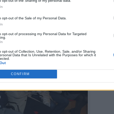
o opt-out of the Sharing of my personal data.
In
ico è stata affidata al dottor Antonio Maria Adamas Spinelli
o opt-out of the Sale of my Personal Data.
o.
In
to opt-out of processing my Personal Data for Targeted
ing.
In
o opt-out of Collection, Use, Retention, Sale, and/or Sharing
ersonal Data that Is Unrelated with the Purposes for which it
lected.
Out
CONFIRM