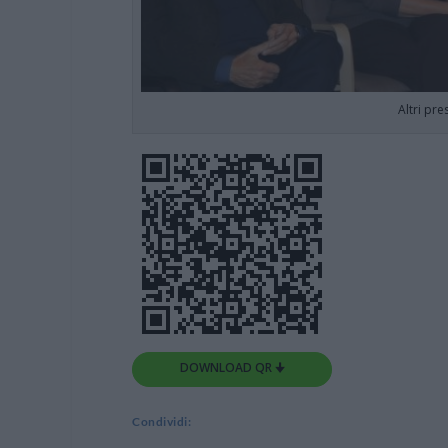
Altri pre
DOWNLOAD QR 🠋
Condividi: