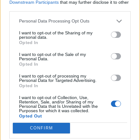
Downstream Participants
that may further disclose it to other
finalità di solidarietà:
third parties.
raccogliere fondi da
devolvere al reparto di
Personal Data Processing Opt Outs
CONDIVIDERE:
Oncologia di
Alessandria per
I want to opt-out of the Sharing of my
progetti…
personal data.
Opted In
VALUTARE:
I want to opt-out of the Sale of my
Personal Data.
Opted In
I want to opt-out of processing my
PRECEDENTE
PROSSIMO
Personal Data for Targeted Advertising.
Opted In
Bardone in piazza
Alessandria, fa sesso
I want to opt-out of Collection, Use,
critica Pd e Prefettura:
con una prostituta e poi
Retention, Sale, and/or Sharing of my
Personal Data that Is Unrelated with the
“Non sappiamo quanti
la deruba di 600 euro,
Purposes for which it was collected.
stranieri arrivano
arrestati
Opted Out
perché non ce lo
dicono!”
CONFIRM