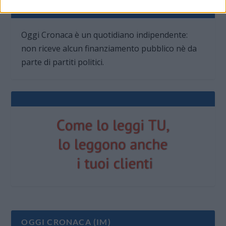
QUOTIDIANO INDIPENDENTE
Oggi Cronaca è un quotidiano indipendente:
non riceve alcun finanziamento pubblico nè da
parte di partiti politici.
OGGI CRONACA (IM)