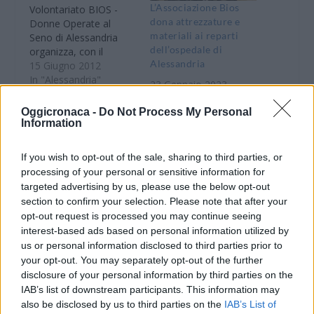
L’Associazione Bios
Volontariato BIOS -
dona attrezzature e
Donne Operate al
materiali ai reparti
Seno di Alessandria
dell’ospedale di
organizza, con il
Alessandria
supporto del CSVA,
15 Giugno 2012
una speciale serata
In "Alessandria"
23 Gennaio 2023
con cena, musica e
In "Alessandria"
ballo aperta a tutta la
Oggicronaca -
Do Not Process My Personal
comunità. L'evento, in
Information
ALESSANDRIA:
programma per
Giovedì a teatro per
venerdì 15 giugno (ore
beneficenza
If you wish to opt-out of the sale, sharing to third parties, or
20.00), al Centro
processing of your personal or sensitive information for
Giovedì 25 ottobre, alle
Galimberti di
ore 21.00, al Teatro
targeted advertising by us, please use the below opt-out
Alessandria (via
San Francesco di
section to confirm your selection. Please note that after your
Pochettini, 12) è stato
Alessandria è in
opt-out request is processed you may continue seeing
voluto…
programma una
interest-based ads based on personal information utilized by
divertente commedia
23 Ottobre 2012
us or personal information disclosed to third parties prior to
dal titolo "Non tutti i
In "Alessandria"
your opt-out. You may separately opt-out of the further
ladri vengono per
disclosure of your personal information by third parties on the
nuocere" del grande
IAB’s list of downstream participants. This information may
Dario Fo, che si
also be disclosed by us to third parties on the
IAB’s List of
propone un'importante