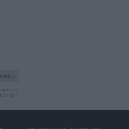
SIMO
scrizioni
r anziani