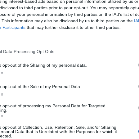
eing interest-based ads based on personal information utilized by us or
 adozioni dei cani, con controllo di pre-affido e predisposizion
disclosed to third parties prior to your opt-out. You may separately opt-
initivo. Tale associazione opera all’interno della struttura
losure of your personal information by third parties on the IAB’s list of
rti da assicurazione, provvedendo quotidianamente ad
. This information may also be disclosed by us to third parties on the
IA
Participants
that may further disclose it to other third parties.
zzare uscite dai box degli stessi. L’associazione è anche
educatori cinofili per il miglioramento comportamentale dei
e di riuscire a collocare anche essi in famiglia.
l Data Processing Opt Outs
o opt-out of the Sharing of my personal data.
In
o opt-out of the Sale of my Personal Data.
In
to opt-out of processing my Personal Data for Targeted
ing.
In
o opt-out of Collection, Use, Retention, Sale, and/or Sharing
ersonal Data that Is Unrelated with the Purposes for which it
lected.