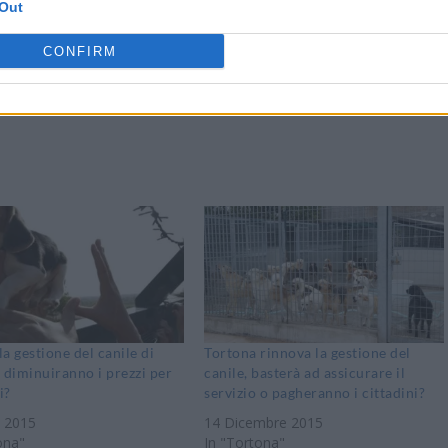
Out
CONFIRM
Stampa
a gestione del canile di
Tortona rinnova la gestione del
 diminuiranno i prezzi per
canile, basterà ad assicurare il
i?
servizio o pagheranno i cittadini?
e 2015
14 Dicembre 2015
ona"
In "Tortona"