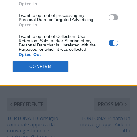
casalesi per il
In "Valenza-Casale"
Opted In
soggiorno marino
primaverile. Il periodo
I want to opt-out of processing my
di vacanza, in camere
Personal Data for Targeted Advertising.
doppie con servizi
Opted In
igienici e televisione,
I want to opt-out of Collection, Use,
sarà dal 13 al 27
Retention, Sale, and/or Sharing of my
maggio: «I soggiorni
Personal Data that Is Unrelated with the
CONDIVIDERE:
marini di primavera
Purposes for which it was collected.
Opted Out
sono ormai diventati
un’apprezzata
CONFIRM
tradizione,…
VALUTARE:
PRECEDENTE
PROSSIMO
TORTONA: Il Consiglio
TORTONA: E’ nato un
comunale approva la
nuovo gruppo Aido in
nuova gestione del
città
canile per 30 Comuni