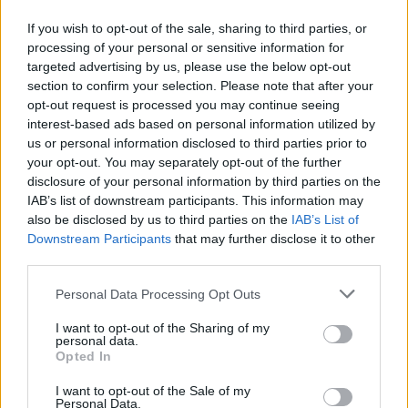
If you wish to opt-out of the sale, sharing to third parties, or
processing of your personal or sensitive information for
Soggiorni marini
A Casale al via i
invernali per gli over
Soggiorni marini
targeted advertising by us, please use the below opt-out
sessanta casalesi:
invernali per gli over
section to confirm your selection. Please note that after your
iscrizioni dal 3
sessanta
opt-out request is processed you may continue seeing
novembre
interest-based ads based on personal information utilized by
24 Ottobre 2015
us or personal information disclosed to third parties prior to
2 Novembre 2014
In "Valenza-Casale"
your opt-out. You may separately opt-out of the further
In "Valenza-Casale"
disclosure of your personal information by third parties on the
CASALE
IAB’s list of downstream participants. This information may
MONFERRATO:
also be disclosed by us to third parties on the
IAB’s List of
Lunedì si aprono le
Downstream Participants
that may further disclose it to other
iscrizioni per i
third parties.
soggiorni marini
Personal Data Processing Opt Outs
L’hotel Europa di San
Bartolomeo al Mare, in
I want to opt-out of the Sharing of my
provincia di Imperia,
personal data.
ospiterà anche
Opted In
quest’anno gli
ultrasessantenni
1 Aprile 2012
I want to opt-out of the Sale of my
Personal Data.