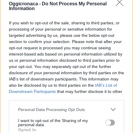
Correlati
Oggicronaca -
Do Not Process My Personal
Information
SARDIGLIANO:
Domenica c’è la Fiera
If you wish to opt-out of the sale, sharing to third parties, or
del tartufo
processing of your personal or sensitive information for
Domenica 28 Ottobre
targeted advertising by us, please use the below opt-out
Acqui & Sapori – XX
dalle ore 10 alle ore 19
section to confirm your selection. Please note that after your
Mostra Regionale del
in piazza Carretta è
opt-out request is processed you may continue seeing
Tartufo ad Acqui
allestita la Mostra-
interest-based ads based on personal information utilized by
Terme
Mercato del Tartufo
us or personal information disclosed to third parties prior to
con mercatino dei
27 Ottobre 2012
your opt-out. You may separately opt-out of the further
12 Novembre 2024
prodotti
In "Novi-Acqui-Ovada"
In "Novi-Acqui-Ovada"
disclosure of your personal information by third parties on the
enogastronomici e
IAB’s list of downstream participants. This information may
artigiani locali, con
Tutti gli appuntamenti
also be disclosed by us to third parties on the
IAB’s List of
assaggio di vini dei
nelle altre zone della
Downstream Participants
that may further disclose it to other
produttori dei colli
provincia con la Fiera
third parties.
Tortonesi. In piazza
del tartufo ad Acqui e
della Chiesa sarà
….
Personal Data Processing Opt Outs
allestita LA PIAZZETTA
SABATO 26
DEL GUSTO con
I want to opt-out of the Sharing of my
NOVEMBRE Acqui
degustazioni al tartufo.
personal data.
Terme: fino al 26
Opted In
A…