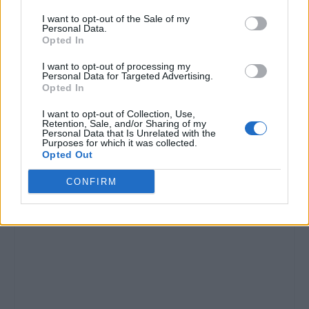
novembre presso la
Galleria d'Arte
I want to opt-out of the Sale of my
Personal Data.
moderna e
25 Novembre 2011
Opted In
contemporanea
In "Lettere"
"Repetto" in via
I want to opt-out of processing my
Amendola, 23 mostra
Personal Data for Targeted Advertising.
di Agostino Bonalumi "
Opted In
dal Colore la Forma".
Orario d'apertura della
I want to opt-out of Collection, Use,
Retention, Sale, and/or Sharing of my
mostra: dal martedì al
Personal Data that Is Unrelated with the
sabato 9,30-12,30 e
Purposes for which it was collected.
CONDIVIDERE:
15,30-19,30; domenica
Opted Out
su appuntamento.
Informazioni tel. 0144
CONFIRM
325318. Acqui Terme:…
VALUTARE: