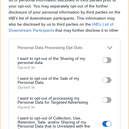
Comunale di
your opt-out. You may separately opt-out of the further
Alessandria, ma la
disclosure of your personal information by third parties on the
prima stagione sarà
IAB’s list of downstream participants. This information may
fra 18 mesi
also be disclosed by us to third parties on the
IAB’s List of
22 Maggio 2014
Downstream Participants
that may further disclose it to other
In "Alessandria"
third parties.
Personal Data Processing Opt Outs
I want to opt-out of the Sharing of my
personal data.
Opted In
I want to opt-out of the Sale of my
CONDIVIDERE:
Personal Data.
Opted In
I want to opt-out of processing my
Personal Data for Targeted Advertising.
VALUTARE:
Opted In
I want to opt-out of Collection, Use,
Retention, Sale, and/or Sharing of my
Personal Data that Is Unrelated with the