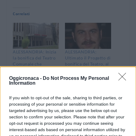
Correlati
ALESSANDRIA: Inizia
ALESSANDRIA:
la bonifica del Teatro
Ultimato il Progetto di
Comunale che
bonifica del Teatro, al
ritornerà sicuro e
via i lavori per
agibile in estate. I
rimuove l’amianto
Oggicronaca -
Do Not Process My Personal
progetti futuri
Information
30 Novembre 2011
4 Gennaio 2012
In "Alessandria"
In "Alessandria"
If you wish to opt-out of the sale, sharing to third parties, or
processing of your personal or sensitive information for
targeted advertising by us, please use the below opt-out
section to confirm your selection. Please note that after your
opt-out request is processed you may continue seeing
interest-based ads based on personal information utilized by
Riaperto il teatro
us or personal information disclosed to third parties prior to