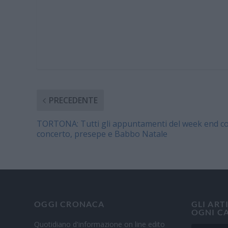
PRECEDENTE
TORTONA: Tutti gli appuntamenti del week end c
concerto, presepe e Babbo Natale
OGGI CRONACA
GLI ART
OGNI C
Quotidiano d'informazione on line edito