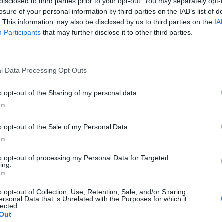
disclosed to third parties prior to your opt-out. You may separately opt-
to dalle 16 alle 19. Ingresso libero.
losure of your personal information by third parties on the IAB’s list of
. This information may also be disclosed by us to third parties on the
IA
te con oltre 70 figuranti.
Participants
that may further disclose it to other third parties.
la frazione alessandrina, mostra di modellismo.
l Data Processing Opt Outs
o opt-out of the Sharing of my personal data.
In
o opt-out of the Sale of my Personal Data.
In
to opt-out of processing my Personal Data for Targeted
ing.
In
o opt-out of Collection, Use, Retention, Sale, and/or Sharing
ersonal Data that Is Unrelated with the Purposes for which it
lected.
Out