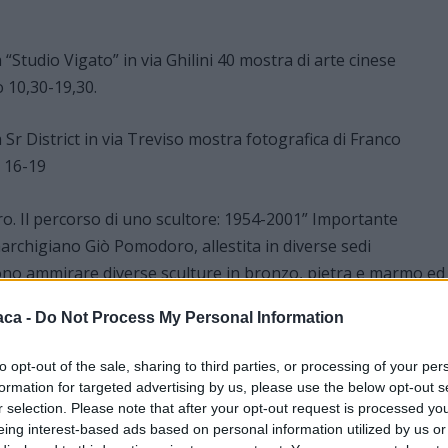
a “Studio Vigato” in via Ghilini 40 mostra di arte cinese
 10,30-19,30.
a Sr District in via Treviso mostra fotografica di Franco
 16-19
ro. Il percorso di uno scultore: 1954-2001” Importante
archigiano Giò Pomodoro, allestita in diverse sedi
ono ammirare diverse sculture in bronzo, pietra e marmo ed
erdì 15-19/Sabato e Domenica 10-19). Altre opere sono
aca -
Do Not Process My Personal Information
azzo Guasco (da Giovedì a Domenica 16-19), a Palazzo Cuttica
 di Commercio (da Lunedì a Venerdì 8,30-12,30/Giovedì anche
to opt-out of the sale, sharing to third parties, or processing of your per
formation for targeted advertising by us, please use the below opt-out s
r selection. Please note that after your opt-out request is processed y
eing interest-based ads based on personal information utilized by us or
o delle Stampe antiche e moderne di Palazzo Cuttica, Via Parm