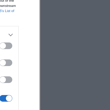
out of the
 downstream
B’s List of