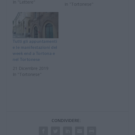
Parrocchia. Sarà un
In "Lettere"
In "Tortonese"
momento di musica, di
letture e di preghiera al
quale parteciperanno: Il
coro parrocchiale
Santa Maria Assunta di
Villalvernia, il coro
Tutti gli appuntamenti
parrocchiale di
e le manifestazioni del
Cassano Spinola, La
week end a Tortona e
corale…
nel Tortonese
21 Dicembre 2019
In "Tortonese"
CONDIVIDERE: