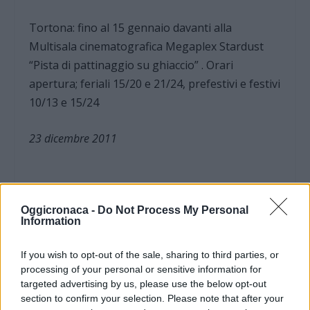
Tortona: fino al 15 gennaio davanti alla
Multisala cinematografica Megaplex Stardust
“Pista di pattinaggio su ghiaccio” . Orari
apertura; feriali 15/20 e 21/24, prefestivi e festivi
10/13 e 15/24
23 dicembre 2011
Oggicronaca -
Do Not Process My Personal
Information
If you wish to opt-out of the sale, sharing to third parties, or
processing of your personal or sensitive information for
targeted advertising by us, please use the below opt-out
section to confirm your selection. Please note that after your