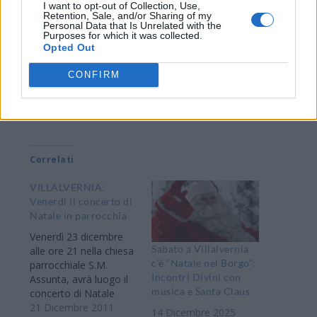
I want to opt-out of Collection, Use,
Retention, Sale, and/or Sharing of my
DOWNLOAD QR 🠋
Personal Data that Is Unrelated with the
Purposes for which it was collected.
Opted Out
Condividi:
CONFIRM
WhatsApp
Telegram
Stampa
Correlati
VILLALVERNIA:
Venerdì il concerto di
Natale in parrocchia
Venerdì 23 dicembre
Sabato a Villalvernia
alle ore 21 nella chiesa
c’é “Natale nel Borgo”:
parrocchiale S.M.
Incontri Divini con
Assunta, avrà luogo il
musica e Santa Claus
concerto di Natale
2011 organizzato dalla
21 Dicembre 2011
14 Dicembre 2025