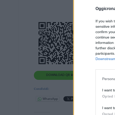
Oggicron
If you wish 
sensitive in
confirm you
continue se
information 
further disc
participants
Downstream 
DOWNLOAD QR 🠋
Persona
Condividi:
I want t
Opted 
WhatsApp
Telegram
I want t
Opted 