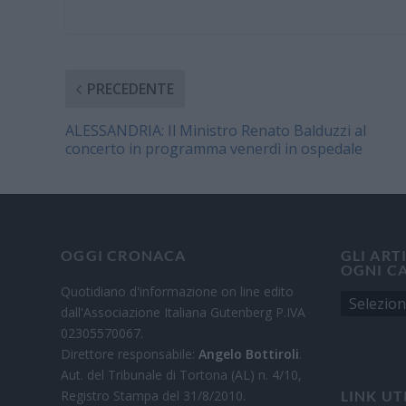
PRECEDENTE
ALESSANDRIA: Il Ministro Renato Balduzzi al
concerto in programma venerdì in ospedale
OGGI CRONACA
GLI ART
OGNI C
Quotidiano d'informazione on line edito
dall'Associazione Italiana Gutenberg P.IVA
02305570067.
Direttore responsabile:
Angelo Bottiroli
.
Aut. del Tribunale di Tortona (AL) n. 4/10,
Registro Stampa del 31/8/2010.
LINK UT