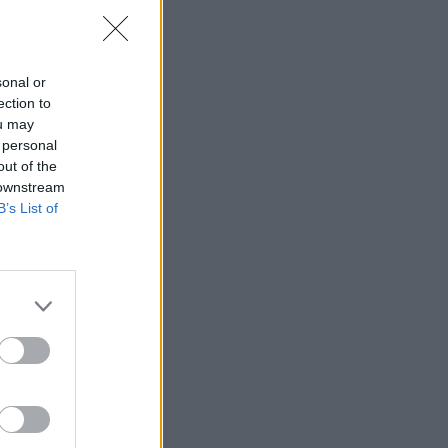
sonal or
ection to
ou may
 personal
out of the
 downstream
B’s List of