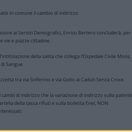
ssore ai Servizi Demografici, Enrico Bertero concluderà, per
e vie e piazze cittadine.
l’intitolazione della salita che collega l’Ospedale Civile Mons.
 di Sangue.
iazzetta tra via Solferino e via Goito ai Caduti Senza Croce.
i cambi di indirizzo che la variazione di indirizzo sulla patent
cartella della tassa rifiuti e sulla bolletta Enel, NON
nteressati.