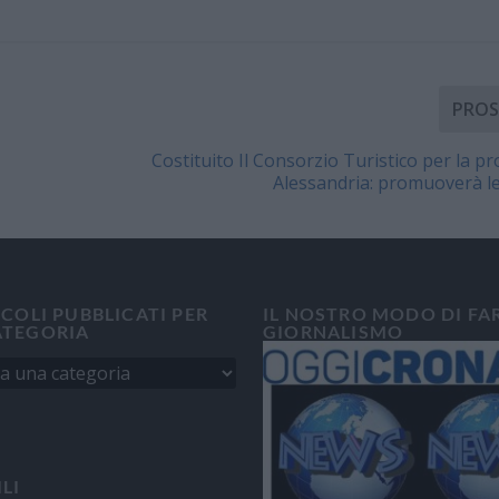
PROS
Costituito Il Consorzio Turistico per la pr
Alessandria: promuoverà l
ICOLI PUBBLICATI PER
IL NOSTRO MODO DI FA
ATEGORIA
GIORNALISMO
ILI