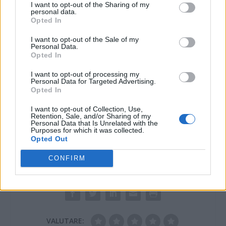
progetto di
Alessandria, di Alexala ,
I want to opt-out of the Sharing of my
personal data.
valorizzazione del
del Consorzio Turistico
Opted In
territorio
Terre di Fausto Coppi
e Christine Pacifico,
Tutto è pronto. Ora si
I want to opt-out of the Sale of my
responsabile
Personal Data.
deve solo partire. Al
commerciale
Opted In
via, per gli operatori
dell’agenzia viaggi
turistici (tutti, dalle
I want to opt-out of processing my
canadese…
strutture ricettive, ai
Personal Data for Targeted Advertising.
ristoranti , ai
11 Marzo 2013
Opted In
produttori), Tutti gli
In "Alessandria"
operatori della
I want to opt-out of Collection, Use,
Retention, Sale, and/or Sharing of my
provincia sono stati
Personal Data that Is Unrelated with the
invitati, con una lettera
Purposes for which it was collected.
personale, per il 12
Opted Out
marzo, alle ore 17.00
presso l'auditorium del
CONFIRM
Marengo Museum a
CONDIVIDERE:
Spinetta Marengo…
VALUTARE: