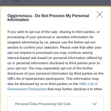
Oggicronaca -
Do Not Process My Personal
Correlati
Information
ALESSANDRIA:
Addetti del turismo
If you wish to opt-out of the sale, sharing to third parties, or
canadese in città e ad
processing of your personal or sensitive information for
ottobre 50 persone
targeted advertising by us, please use the below opt-out
sbarcheranno ad
section to confirm your selection. Please note that after your
E’ nato il Consorzio
Acqui Terme
opt-out request is processed you may continue seeing
“Gran Monferrato” che
interest-based ads based on personal information utilized by
raggruppa Casale,
Presso la sede della
Acqui e Ovada
us or personal information disclosed to third parties prior to
Provincia, a Palazzo
your opt-out. You may separately opt-out of the further
Guasco, si è tenuto un
29 Marzo 2021
incontro tra
disclosure of your personal information by third parties on the
In "Novi-Acqui-Ovada"
l’Assessore al Turismo
IAB’s list of downstream participants. This information may
Cesare Miraglia e i
31 Luglio 2012
also be disclosed by us to third parties on the
IAB’s List of
responsabili di
In "Alessandria"
Downstream Participants
that may further disclose it to other
CON.TUR.AL.,
third parties.
ALESSANDRIA: Al via
Consorzio degli
la presentazione di
Operatori Turistici della
Personal Data Processing Opt Outs
“Monferrato doc” il
Provincia di