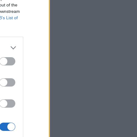
out of the
 downstream
B’s List of