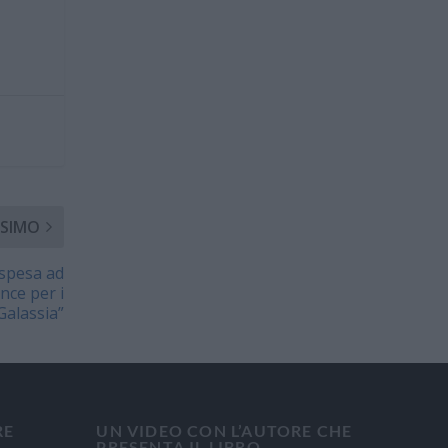
SIMO
spesa ad
nce per i
Galassia”
RE
UN VIDEO CON L’AUTORE CHE
PRESENTA IL LIBRO