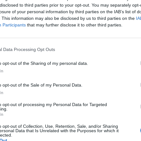
rabinieri che li hanno portati in caserma, dove Borudescu é
disclosed to third parties prior to your opt-out. You may separately opt-
losure of your personal information by third parties on the IAB’s list of
. This information may also be disclosed by us to third parties on the
IA
Participants
that may further disclose it to other third parties.
ata recuperata e restituita all’Ipermercato.
l Data Processing Opt Outs
o opt-out of the Sharing of my personal data.
In
o opt-out of the Sale of my Personal Data.
In
to opt-out of processing my Personal Data for Targeted
ing.
In
o opt-out of Collection, Use, Retention, Sale, and/or Sharing
ersonal Data that Is Unrelated with the Purposes for which it
lected.
Out