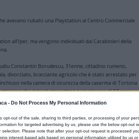
ion all’Iper, ma vengono individuati dai Carabinieri della
na.
laudiu Constantin Borudescu, 31enne, cittadino rumeno,
la, divorziato, bracciante agricolo che è stato arrestato per
inchiuso nella camera di sicurezza della caserma di Tortona
irettissimo che si terrà stamattina e un giovane di 17 anni,
li cittadino rumeno, residente a Tortona denunciato per
aca -
Do Not Process My Personal Information
del Tribunale dei minori di Torino in quanto complice di
to opt-out of the sale, sharing to third parties, or processing of your per
formation for targeted advertising by us, please use the below opt-out s
r selection. Please note that after your opt-out request is processed y
e di Vigilanza del Centro Commerciale e sono stati prima
eing interest-based ads based on personal information utilized by us or