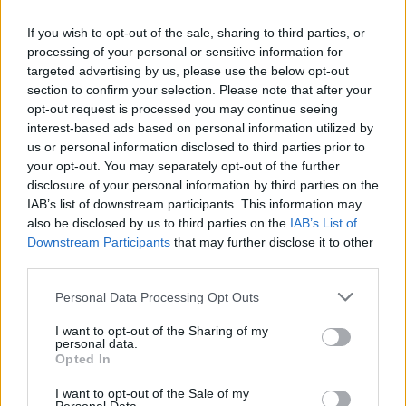
If you wish to opt-out of the sale, sharing to third parties, or
processing of your personal or sensitive information for
Boato in via Emilia a
TORTONA: Black out
targeted advertising by us, please use the below opt-out
Tortona vicino alla
per circa 2 ore
section to confirm your selection. Please note that after your
banca, sono “saltati”
martedì mattina in
opt-out request is processed you may continue seeing
tre trasformatori.
alcune zone a causa di
interest-based ads based on personal information utilized by
Black out in parte
un guasto. Forse per
us or personal information disclosed to third parties prior to
della città. Le
un furto
immagini
your opt-out. You may separately opt-out of the further
18 Settembre 2012
disclosure of your personal information by third parties on the
15 Marzo 2019
In "Tortona"
IAB’s list of downstream participants. This information may
In "Prima Pagina (AL)"
also be disclosed by us to third parties on the
IAB’s List of
Downstream Participants
that may further disclose it to other
Prolungato black-out
third parties.
a Tortona domenica
notte
Personal Data Processing Opt Outs
L'energia elettrica in
tutta la città di Tortona
I want to opt-out of the Sharing of my
é improvvisamente
personal data.
Opted In
mancata poco prima di
mezzanotte a causa di
I want to opt-out of the Sale of my
un vasto guasto alla
17 Marzo 2014