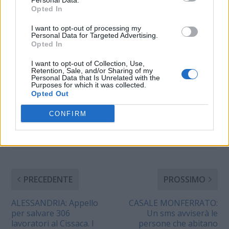
Personal Data.
rete dell'Enel. Un black
In "Tortona"
Opted In
out completo che ha
riguardato tutta la città
I want to opt-out of processing my
Personal Data for Targeted Advertising.
ed alcune zone rurali.
Opted In
L' Enel si e' subito
attivata e l'energia
I want to opt-out of Collection, Use,
elettrica e' stata
Retention, Sale, and/or Sharing of my
ripristinata…
Personal Data that Is Unrelated with the
CONDIVIDERE:
Purposes for which it was collected.
Opted Out
CONFIRM
VALUTARE:
PRECEDENTE
PROSSIMO
ALESSANDRIA: Appello
CASALE MONFERRATO:
per salvare 306
Un sms avviserà le
lavoratori al Cissaca. I
persone che abitano