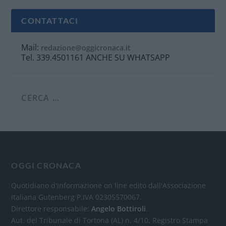
CONTATTACI
Mail:
redazione@oggicronaca.it
Tel. 339.4501161 ANCHE SU WHATSAPP
OGGI CRONACA
Quotidiano d'informazione on line edito dall'Associazione
Italiana Gutenberg P.IVA 02305570067.
Direttore responsabile:
Angelo Bottiroli
.
Aut. del Tribunale di Tortona (AL) n. 4/10, Registro Stampa