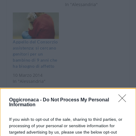
anziani, giovani,
In "Alessandria"
disabili ed altri
bisognosi nei Comuni
dell’Alessandrino per
il fatto che il Comune
di Alessandria è
debitore nei confronti
Appello del Consorzio
del Consorzio, di ben
assistenza: si cercano
11 milioni di euro.
genitori per un
Parte di questa
bambino di 9 anni che
somma è…
ha bisogno di affetto
10 Marzo 2014
In "Alessandria"
Oggicronaca -
Do Not Process My Personal
Information
If you wish to opt-out of the sale, sharing to third parties, or
processing of your personal or sensitive information for
CONDIVIDERE:
targeted advertising by us, please use the below opt-out