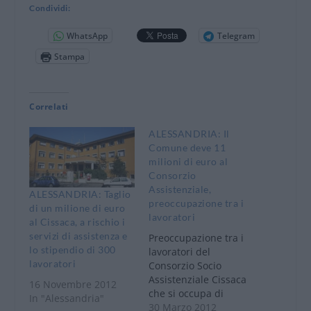
Condividi:
WhatsApp
Telegram
Stampa
Correlati
ALESSANDRIA: Il
Comune deve 11
milioni di euro al
Consorzio
Assistenziale,
ALESSANDRIA: Taglio
preoccupazione tra i
di un milione di euro
lavoratori
al Cissaca, a rischio i
servizi di assistenza e
Preoccupazione tra i
lo stipendio di 300
lavoratori del
lavoratori
Consorzio Socio
Assistenziale Cissaca
16 Novembre 2012
che si occupa di
In "Alessandria"
fornire servizi ad
30 Marzo 2012