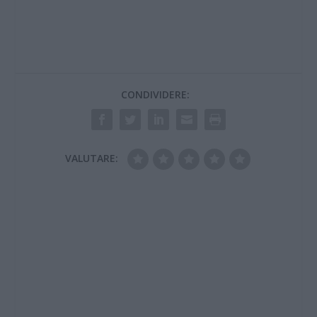
giornale, ma neppure
glia ltri, a qaunto pre
sono satti informnati
del fatto che 14
Comuni del casalese
nella giornata di
mercoledì 17 aprile
CONDIVIDERE:
rimarranno senza…
VALUTARE: