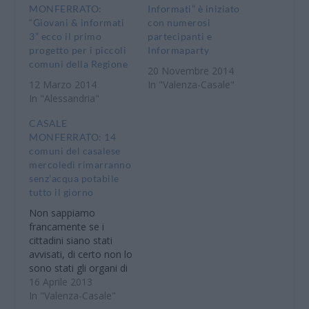
MONFERRATO:
Informati” è iniziato
“Giovani & informati
con numerosi
3” ecco il primo
partecipanti e
progetto per i piccoli
Informaparty
comuni della Regione
20 Novembre 2014
12 Marzo 2014
In "Valenza-Casale"
In "Alessandria"
CASALE
MONFERRATO: 14
comuni del casalese
mercoledì rimarranno
senz’acqua potabile
tutto il giorno
Non sappiamo
francamente se i
cittadini siano stati
avvisati, di certo non lo
sono stati gli organi di
informazione, peché
16 Aprile 2013
non solo il nostro
In "Valenza-Casale"