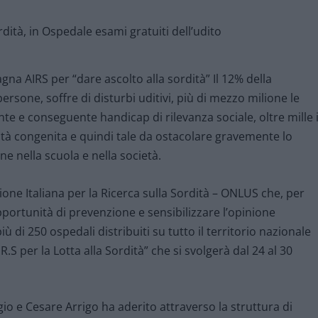
na AIRS per “dare ascolto alla sordità” Il 12% della
persone, soffre di disturbi uditivi, più di mezzo milione le
te e conseguente handicap di rilevanza sociale, oltre mille 
à congenita e quindi tale da ostacolare gravemente lo
one nella scuola e nella società.
azione Italiana per la Ricerca sulla Sordità – ONLUS che, per
pportunità di prevenzione e sensibilizzare l’opinione
 di 250 ospedali distribuiti su tutto il territorio nazionale
.S per la Lotta alla Sordità” che si svolgerà dal 24 al 30
io e Cesare Arrigo ha aderito attraverso la struttura di