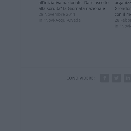
all’iniziativa nazionale “Dare ascolto
organizz
alla sordità” la Giornata nazionale
Grondona
contro la sordità Sono otto milioni
28 Novembre 2011
con il m
le persone che in Italia soffrono di
In "Novi-Acqui-Ovada"
speciali
28 Febb
disturbi uditivi e superano il mezzo
parlerà 
In "Nov
milione gli adulti con sordità grave
e della 
e invalidante.…
con Cinz
che parl
dell’Ore
CONDIVIDERE: