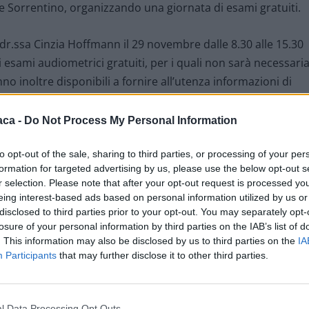
ele Sorrentino, organizzando una giornata di esami gratuiti.
dr.ssa Cinzia Hoffmann il 29 novembre dalle 8.30 alle 15.30
 esami audiometrici gratuiti, per i quali non sarà necessari
no inoltre disponibili a fornire all’utenza informazioni di
blema ed alla cura delle proprie patologie. Allo scopo di
ti ed in considerazione della lunghezza degli esami, sono
aca -
Do Not Process My Personal Information
tanto richiesta la prenotazione da parte degli interessati
to opt-out of the sale, sharing to third parties, or processing of your per
tria, al numero 0131/206392, disponibile
da lunedì 14
formation for targeted advertising by us, please use the below opt-out s
ore 9,00 alle ore 10,00, semplicemente lasciando il
r selection. Please note that after your opt-out request is processed y
eing interest-based ads based on personal information utilized by us or
disclosed to third parties prior to your opt-out. You may separately opt-
losure of your personal information by third parties on the IAB’s list of
. This information may also be disclosed by us to third parties on the
IA
Participants
that may further disclose it to other third parties.
l Data Processing Opt Outs