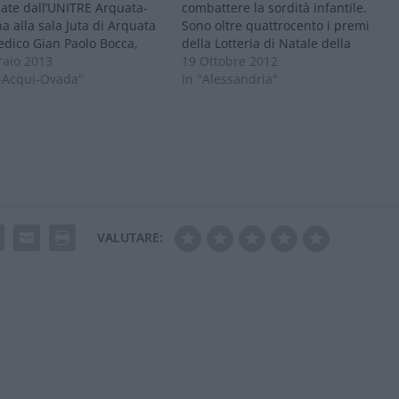
ate dall’UNITRE Arquata-
combattere la sordità infantile.
 alla sala Juta di Arquata
Sono oltre quattrocento i premi
edico Gian Paolo Bocca,
della Lotteria di Natale della
sta otorinolaringoiatra
raio 2013
Fondazione Uspidalet Onlus
19 Ottobre 2012
delle patologie dell’orecchio
i-Acqui-Ovada"
dedicata quest’anno alla
In "Alessandria"
sordità, in collaborazione
realizzazione di un Centro
ia Aghito, audioprotesista
Audiologico di eccellenza presso
erà sul tema “Le malattie
l’ospedale pediatrico Cesare Arrigo.
cchio e la…
La Presidente della Fondazione
Uspidalet Onlus Alla Kouchnerova…
VALUTARE: