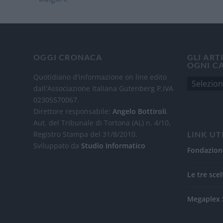
OGGI CRONACA
GLI ART
OGNI C
Quotidiano d'informazione on line edito
dall'Associazione Italiana Gutenberg P.IVA
02305570067.
Direttore responsabile:
Angelo Bottiroli
.
Aut. del Tribunale di Tortona (AL) n. 4/10,
Registro Stampa del 31/8/2010.
LINK UT
Sviluppato da
Studio Informatico
Fondazion
Le tre scel
Megaplex 