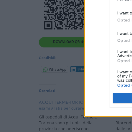
I want t
Opted 
I want t
Opted 
DOWNLOAD QR 🠋
I want 
Advertis
Condividi:
Opted 
WhatsApp
Tele
SHARE
I want t
of my P
was col
Opted 
Correlati
ACQUI TERME-TORTONA: Martedì
ARQUATA
esami gratis per curare la sordità
per capi
e la sord
Gli ospedali di Acqui Terme e
Tortona sono gli unici della
Riprend
provincia che aderiscono
dalle or