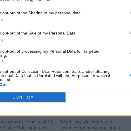
o opt-out of the Sharing of my personal data.
In
o opt-out of the Sale of my Personal Data.
In
to opt-out of processing my Personal Data for Targeted
ing.
In
gram
Stampa
o opt-out of Collection, Use, Retention, Sale, and/or Sharing
ersonal Data that Is Unrelated with the Purposes for which it
lected.
Out
CONFIRM
 SCRIVIA: Un incontro
ALESSANDRIA: Una lotteria
re le malattie dell’orecchio
dell’Uspidalet per combattere la
ità
sordità infantile
ono venerdì 1° marzo 2013,
Prende avvio la lotteria per
e 21 alle 23 le conferenze
sostenere un nuovo progetto per