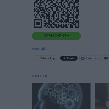
DOWNLOAD QR 🠋
Condividi:
WhatsApp
Telegram
Correlati