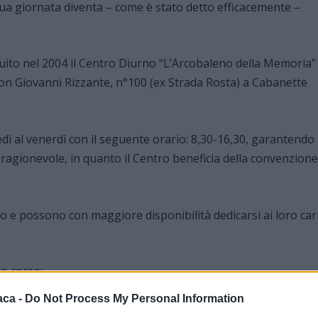
sua giornata diventa – come è stato detto efficacemente –
ituito nel 2004 il Centro Diurno “L’Arcobaleno della Memoria”
Don Giovanni Rizzante, n°100 (ex Strada Rosta) a Cabanette
nedì al venerdì con il seguente orario: 8,30-16,30, garantendo
fa ragionevole, in quanto il Centro beneficia della convenzione
evo e possono con maggiore disponibilità dedicarsi ai loro car
n corso:
aca -
Do Not Process My Personal Information
 sui temi dell’Alzheimer e Demenze correlate, istituito