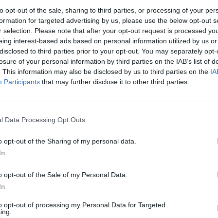
.S.V.A. (Centro Servizi Volontariato Provincia di Alessandria).
to opt-out of the sale, sharing to third parties, or processing of your per
formation for targeted advertising by us, please use the below opt-out s
r selection. Please note that after your opt-out request is processed y
revede ancora quattro incontri nei giovedì 10-17-24 novembr
eing interest-based ads based on personal information utilized by us or
so di 36 ore), ore 14-17, sempre nella Sala messa a
disclosed to third parties prior to your opt-out. You may separately opt-
i Anni Azzurri.
losure of your personal information by third parties on the IAB’s list of
. This information may also be disclosed by us to third parties on the
IA
Participants
that may further disclose it to other third parties.
are anche coloro che non hanno avuto la possibilità di
l Data Processing Opt Outs
alle persone che desiderano sapere di più sulla propria
o opt-out of the Sharing of my personal data.
In
eventiva: fornire indicazioni utili, sulla base di un colloquio 
ullo stato della propria memoria e offrire la possibilità di un
o opt-out of the Sale of my Personal Data.
In
cognitiva a quanti ne facciano richiesta.
to opt-out of processing my Personal Data for Targeted
ing.
sti incontri: martedì 22 novembre 2011, ore 12-16,30 e