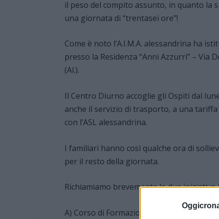
il peso del compito assunto, in quanto la 
una giornata di “trentasei ore”!
Come è noto l’A.I.M.A. alessandrina ha ist
presso la Residenza “Anni Azzurri” – Via 
(Al.).
Il Centro Diurno accoglie gli Ospiti dal lu
anche il servizio di trasporto, a una tarif
con l’ASL alessandrina.
I familiari hanno così qualche ora di solli
per il resto della giornata.
Richiamiamo brevemente le due iniziative i
Oggicron
A) Corso di Formazione e di Aggiornamento