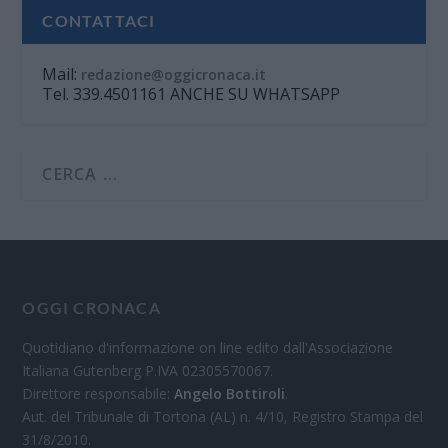
CONTATTACI
Mail:
redazione@oggicronaca.it
Tel. 339.4501161 ANCHE SU WHATSAPP
OGGI CRONACA
Quotidiano d'informazione on line edito dall'Associazione
Italiana Gutenberg P.IVA 02305570067.
Direttore responsabile:
Angelo Bottiroli
.
Aut. del Tribunale di Tortona (AL) n. 4/10, Registro Stampa del
31/8/2010.