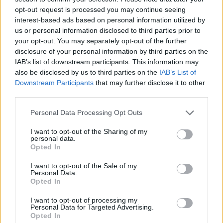
5 Giugno 2014
opt-out request is processed you may continue seeing
In "Novi-Acqui-Ovada"
interest-based ads based on personal information utilized by
us or personal information disclosed to third parties prior to
your opt-out. You may separately opt-out of the further
disclosure of your personal information by third parties on the
IAB’s list of downstream participants. This information may
also be disclosed by us to third parties on the
IAB’s List of
Venerdì a Novi in
Downstream Participants
that may further disclose it to other
funzione i bagni
pubblici in viale Saffi
third parties.
16 Maggio 2019
Personal Data Processing Opt Outs
In "Novi-Acqui-Ovada"
I want to opt-out of the Sharing of my
personal data.
Opted In
I want to opt-out of the Sale of my
Personal Data.
Opted In
CONDIVIDERE:
I want to opt-out of processing my
Personal Data for Targeted Advertising.
Opted In