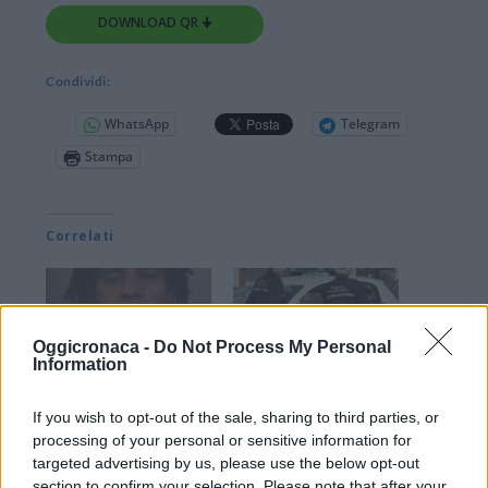
DOWNLOAD QR 🠋
Condividi:
WhatsApp
Telegram
Stampa
Correlati
Oggicronaca -
Do Not Process My Personal
Information
Novi Ligure,
Ubriaco in viale Saffi a
accoltellamento in
Novi Ligure, fermato
viale Saffi, arrestato
dai Vigili urbani
If you wish to opt-out of the sale, sharing to third parties, or
un uomo. Grave la
processing of your personal or sensitive information for
4 Aprile 2018
vittima
targeted advertising by us, please use the below opt-out
In "Novi-Acqui-Ovada"
section to confirm your selection. Please note that after your