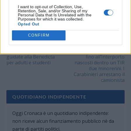
I want to opt-out of Collection, Use,
VALUTARE:
Retention, Sale, and/or Sharing of my
Personal Data that Is Unrelated with the
Purposes for which it was collected.
Opted Out
CONFIRM
PRECEDENTE
PROSSIMO
NOVI LIGURE: Visite
TORTONA: Dalla Serbia
guidate alla Benedicta
fino all’Interporto
per adulti e studenti
nascosti dentro un TIR
due minorenni. I
Carabinieri arrestano il
camionista
QUOTIDIANO INDIPENDENTE
Oggi Cronaca è un quotidiano indipendente:
non riceve alcun finanziamento pubblico nè da
parte di partiti politici.