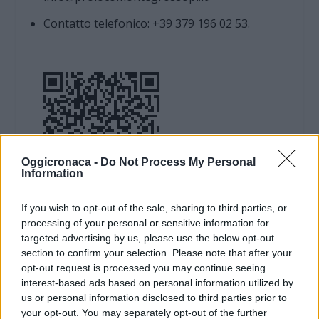
Contatto telefonico: +39 379 196 02 53.
Oggicronaca -
Do Not Process My Personal
Information
If you wish to opt-out of the sale, sharing to third parties, or
DOWNLOAD QR 🠋
processing of your personal or sensitive information for
targeted advertising by us, please use the below opt-out
section to confirm your selection. Please note that after your
Condividi:
opt-out request is processed you may continue seeing
interest-based ads based on personal information utilized by
WhatsApp
Telegram
us or personal information disclosed to third parties prior to
Stampa
your opt-out. You may separately opt-out of the further