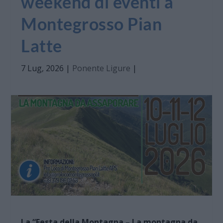
weekend di eventi a
Montegrosso Pian
Latte
7 Lug, 2026
|
Ponente Ligure
|
La “Festa della Montagna – La montagna da