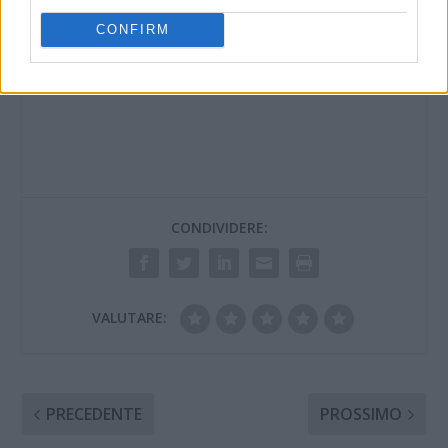
latte diventerà un
museo
CONFIRM
12 Ottobre 2025
In "Ponente Ligure"
CONDIVIDERE:
VALUTARE:
PRECEDENTE
PROSSIMO