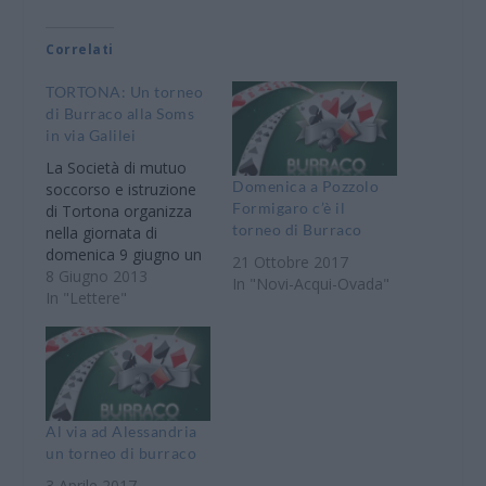
Correlati
TORTONA: Un torneo
di Burraco alla Soms
in via Galilei
La Società di mutuo
Domenica a Pozzolo
soccorso e istruzione
Formigaro c’è il
di Tortona organizza
torneo di Burraco
nella giornata di
domenica 9 giugno un
21 Ottobre 2017
torneo di burraco a
8 Giugno 2013
In "Novi-Acqui-Ovada"
coppie aperto a tutti. A
In "Lettere"
partire dalle ore 15
tutti gli appassionati a
questo gioco di carte
sono invitati nel cortile
interno. La quota di
partecipazione è di €.…
Al via ad Alessandria
un torneo di burraco
3 Aprile 2017