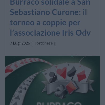
Burraco solidale a San
Sebastiano Curone: il
torneo a coppie per
l’associazione Iris Odv
7 Lug, 2026
|
Tortonese
|