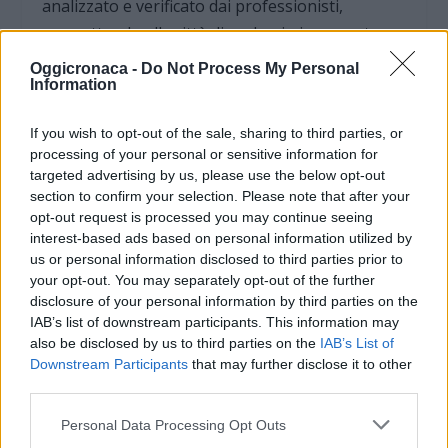
analizzato e verificato dai professionisti,
permettendo alla città di godersi pienamente
l’energia della nuova stagione.
Oggicronaca -
Do Not Process My Personal
Information
If you wish to opt-out of the sale, sharing to third parties, or
processing of your personal or sensitive information for
targeted advertising by us, please use the below opt-out
section to confirm your selection. Please note that after your
opt-out request is processed you may continue seeing
interest-based ads based on personal information utilized by
us or personal information disclosed to third parties prior to
your opt-out. You may separately opt-out of the further
disclosure of your personal information by third parties on the
DOWNLOAD QR 🠋
IAB’s list of downstream participants. This information may
also be disclosed by us to third parties on the
IAB’s List of
Downstream Participants
that may further disclose it to other
Condividi:
third parties.
WhatsApp
Telegram
Personal Data Processing Opt Outs
Stampa