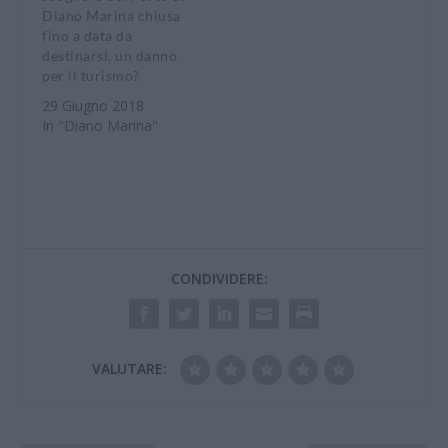
Diano Marina chiusa
fino a data da
destinarsi, un danno
per il turismo?
29 Giugno 2018
In "Diano Marina"
CONDIVIDERE:
VALUTARE: