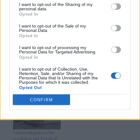
I want to opt-out of the Sharing of my
personal data.
Opted In
Correlati
I want to opt-out of the Sale of my
Personal Data.
Opted In
I want to opt-out of processing my
Personal Data for Targeted Advertising.
Opted In
Diano Marina. Nuova
L’altalena al parco
tappa del progetto
giochi di Diano
I want to opt-out of Collection, Use,
“Estate Sicura” della
Marina è rimasta così
Retention, Sale, and/or Sharing of my
Personal Data that Is Unrelated with the
Polizia
tutta l’estate!
Purposes for which it was collected.
15 Agosto 2019
3 Settembre 2018
Opted Out
In "Diano Marina"
In "Diano Marina"
CONFIRM
La passeggiata sulle
scogliere del Porto di