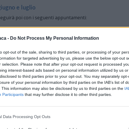
giugno e luglio
oseguirà poi con i seguenti appuntamenti:
S. Mauro in Varcavello andrà in scena “La terra degli Ulivi”,
aca -
Do Not Process My Personal Information
 farà anche da anteprima “Aspettando il Premio Vermentino”.
to opt-out of the sale, sharing to third parties, or processing of your per
terrà “Castrum musicae – Don Pasquale”, opera buffa in tre
formation for targeted advertising by us, please use the below opt-out s
r selection. Please note that after your opt-out request is processed y
eing interest-based ads based on personal information utilized by us or
te dedicato al Premio Vermentino 2026, la tradizionale
disclosed to third parties prior to your opt-out. You may separately opt-
 giunta alla sua 33ª edizione, con esposizione,
losure of your personal information by third parties on the IAB’s list of
ione dei vincitori. In contemporanea si terrà anche la “Festa
. This information may also be disclosed by us to third parties on the
IA
Participants
that may further disclose it to other third parties.
li Amici del Castello.
Il Paese da fiaba”, spettacolo teatrale itinerante per le vie
ale “Sogni coi piedi per terra”.
l Data Processing Opt Outs
gonista in Piazza Clavesana con il Concerto della Jazz Pig