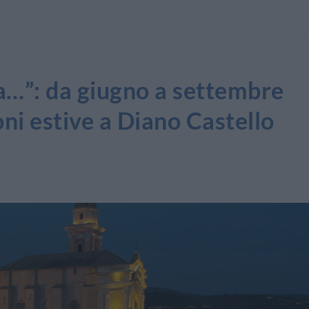
ia…”: da giugno a settembre
oni estive a Diano Castello