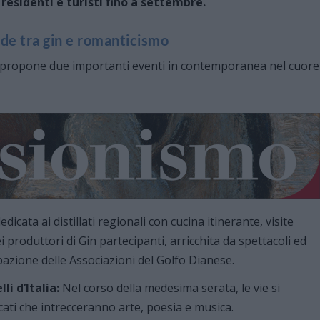
esidenti e turisti fino a settembre.
nde tra gin e romanticismo
propone due importanti eventi in contemporanea nel cuore
icata ai distillati regionali con cucina itinerante, visite
 produttori di Gin partecipanti, arricchita da spettacoli ed
pazione delle Associazioni del Golfo Dianese.
i d’Italia:
Nel corso della medesima serata, le vie si
cati che intrecceranno arte, poesia e musica.