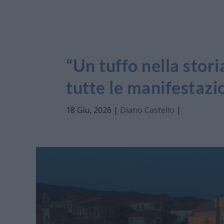
“Un tuffo nella stor
tutte le manifestazi
18 Giu, 2026
|
Diano Castello
|