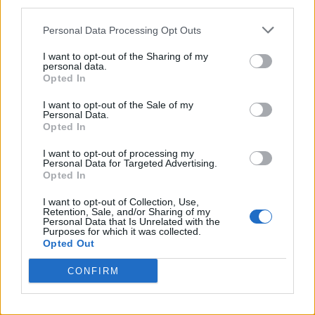
nell’interessato la
third parties.
CONDIVIDERE:
persona che nel
dicembre 2012 aveva
Personal Data Processing Opt Outs
soggiornato diverso
tempo senza pagare
I want to opt-out of the Sharing of my
personal data.
il…
VALUTARE:
Opted In
I want to opt-out of the Sale of my
Personal Data.
Opted In
I want to opt-out of processing my
Personal Data for Targeted Advertising.
Opted In
I want to opt-out of Collection, Use,
Retention, Sale, and/or Sharing of my
Personal Data that Is Unrelated with the
Purposes for which it was collected.
Opted Out
CONFIRM