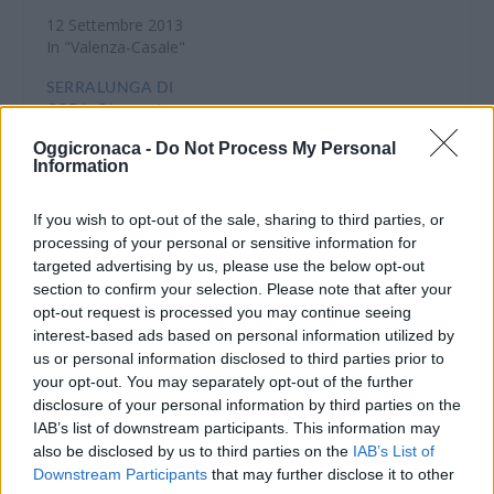
12 Settembre 2013
In "Valenza-Casale"
SERRALUNGA DI
CREA: Rimane in
albergo senza pagare il
Oggicronaca -
Do Not Process My Personal
conto di duemila euro,
Information
denunciato
I Carabinieri di
If you wish to opt-out of the sale, sharing to third parties, or
Ponzano Monferrato
processing of your personal or sensitive information for
hanno denunciato per
targeted advertising by us, please use the below opt-out
insolvenza fraudolenta,
section to confirm your selection. Please note that after your
un uomo di 61 anni
opt-out request is processed you may continue seeing
residente a Milano. Gli
11 Marzo 2013
interest-based ads based on personal information utilized by
accertamenti svolti dai
In "Valenza-Casale"
us or personal information disclosed to third parties prior to
militari dell’Arma, a
your opt-out. You may separately opt-out of the further
seguito della denuncia
disclosure of your personal information by third parties on the
presentata da una
albergatrice, hanno
IAB’s list of downstream participants. This information may
permesso di
also be disclosed by us to third parties on the
IAB’s List of
identificare
Downstream Participants
that may further disclose it to other