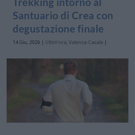
Trekking intorno al
Santuario di Crea con
degustazione finale
14 Giu, 2026
|
Ultim'ora
,
Valenza-Casale
|