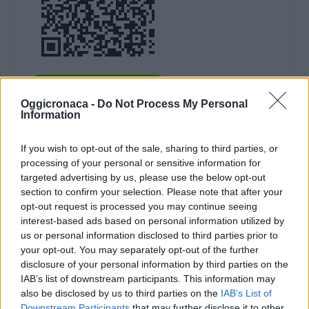
DOWNLOAD QR 🠋
Oggicronaca -
Do Not Process My Personal
Information
Condividi:
If you wish to opt-out of the sale, sharing to third parties, or
WhatsApp
Telegram
processing of your personal or sensitive information for
Stampa
targeted advertising by us, please use the below opt-out
section to confirm your selection. Please note that after your
opt-out request is processed you may continue seeing
Correlati
interest-based ads based on personal information utilized by
us or personal information disclosed to third parties prior to
Nasce a Sanremo la
your opt-out. You may separately opt-out of the further
Scuola di Floricoltura
disclosure of your personal information by third parties on the
Applicata
IAB’s list of downstream participants. This information may
also be disclosed by us to third parties on the
IAB’s List of
28 Maggio 2026
Il Comune di Sanremo
Downstream Participants
that may further disclose it to other