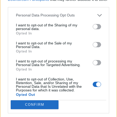
In "Ponente Ligure"
rende omaggio ai
third parties.
“Veterani della
Floricoltura”
Personal Data Processing Opt Outs
9 Marzo 2017
I want to opt-out of the Sharing of my
In "Ponente Ligure"
personal data.
Opted In
I want to opt-out of the Sale of my
Personal Data.
Opted In
Festival dei Fiori a
I want to opt-out of processing my
Personal Data for Targeted Advertising.
Sanremo, grande
Opted In
attesa per il Convegno
Internazionale Union
I want to opt-out of Collection, Use,
Fleurs
Retention, Sale, and/or Sharing of my
Personal Data that Is Unrelated with the
16 Marzo 2026
Purposes for which it was collected.
In "Ponente Ligure"
Opted Out
CONFIRM