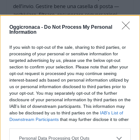
dell’invio. Gestire bene una casella di posta —
archiviare, filtrare, recuperare conversazioni —
può far risparmiare tempo prezioso,
Oggicronaca -
Do Not Process My Personal
soprattutto in una segreteria o in un ufficio che
Information
riceve decine di messaggi al giorno.
If you wish to opt-out of the sale, sharing to third parties, or
processing of your personal or sensitive information for
La collaborazione nel cloud merita
targeted advertising by us, please use the below opt-out
un’attenzione a parte. Lavorare in più persone
section to confirm your selection. Please note that after your
sullo stesso documento richiede di capire la
opt-out request is processed you may continue seeing
interest-based ads based on personal information utilized by
cronologia delle versioni, di assegnare i
us or personal information disclosed to third parties prior to
permessi corretti (chi può vedere, chi può
your opt-out. You may separately opt-out of the further
modificare), di usare commenti invece di
disclosure of your personal information by third parties on the
sovrascrivere il lavoro altrui. Molti pasticci in
IAB’s list of downstream participants. This information may
also be disclosed by us to third parties on the
IAB’s List of
cartella condivisa nascono da una gestione
Downstream Participants
that may further disclose it to other
approssimativa di questi tre elementi.
third parties.
Personal Data Processing Opt Outs