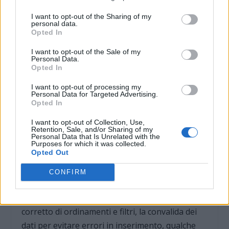
Produttività da ufficio senza caos
I want to opt-out of the Sharing of my
Videoscrittura, fogli di calcolo e presentazioni
personal data.
sono gli strumenti che più spesso mettono in
Opted In
difficoltà l’autodidatta. Un documento
I want to opt-out of the Sale of my
Personal Data.
formattato a mano, con spazi e invii a martello,
Opted In
si scompone appena qualcuno lo apre su un
altro computer. La soluzione passa per gli stili,
I want to opt-out of processing my
Personal Data for Targeted Advertising.
una formattazione coerente, l’esportazione in
Opted In
PDF quando serve un layout stabile e
I want to opt-out of Collection, Use,
un’attenzione all’accessibilità di base, che non è
Retention, Sale, and/or Sharing of my
Personal Data that Is Unrelated with the
un vezzo ma un requisito sempre più richiesto.
Purposes for which it was collected.
Opted Out
I fogli di calcolo sono il banco di prova della
CONFIRM
competenza vera. Non servono formule da
ingegnere: bastano le funzioni essenziali, l’uso
corretto di ordinamenti e filtri, la convalida dei
dati per evitare errori in inserimento, qualche