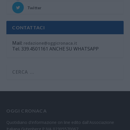
Twitter
CONTATTACI
Mail:
redazione@oggicronaca.it
Tel. 339.4501161 ANCHE SU WHATSAPP
OGGI CRONACA
Quotidiano d'informazione on line edito dall'Associazione
Italiana Gutenberg P.IVA 02305570067.