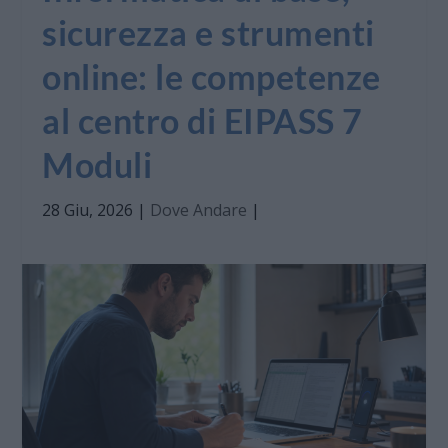
sicurezza e strumenti
online: le competenze
al centro di EIPASS 7
Moduli
28 Giu, 2026
|
Dove Andare
|