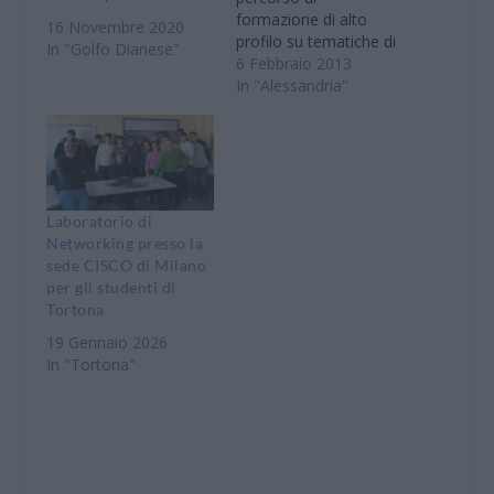
formazione di alto
16 Novembre 2020
profilo su tematiche di
In "Golfo Dianese"
particolare attualità. In
6 Febbraio 2013
specifico si tratta di
In "Alessandria"
una formazione
giuridica per le Piccole
e Medie Imprese che si
focalizzerà su aspetti
di Gestione Aziendale
oggi particolarmente
Laboratorio di
rilevanti. Gli aspetti
Networking presso la
giuridici affrontati
sede CISCO di Milano
riguardano i temi
per gli studenti di
ambientali ed…
Tortona
19 Gennaio 2026
In "Tortona"