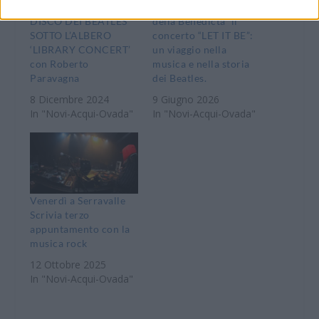
Serravalle Scrivia, UN
Al Parco “Ragazzi
DISCO DEI BEATLES
della Benedicta” il
SOTTO L’ALBERO
concerto “LET IT BE”:
‘LIBRARY CONCERT’
un viaggio nella
con Roberto
musica e nella storia
Paravagna
dei Beatles.
8 Dicembre 2024
9 Giugno 2026
In "Novi-Acqui-Ovada"
In "Novi-Acqui-Ovada"
Venerdì a Serravalle
Scrivia terzo
appuntamento con la
musica rock
12 Ottobre 2025
In "Novi-Acqui-Ovada"