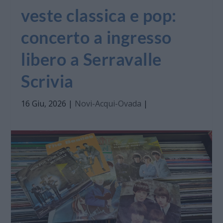
veste classica e pop:
concerto a ingresso
libero a Serravalle
Scrivia
16 Giu, 2026
|
Novi-Acqui-Ovada
|