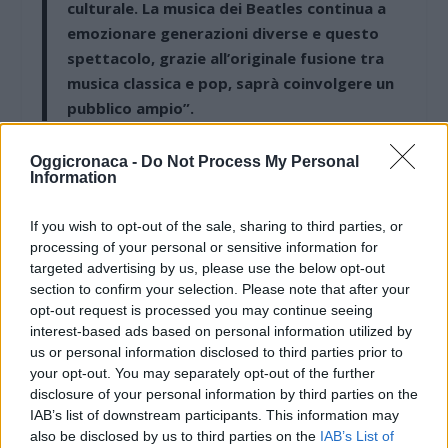
culturale. La musica dei Beatles continua a
emozionare generazioni diverse e questo
spettacolo, grazie all’originale fusione tra
musica classica e pop, saprà coinvolgere un
pubblico ampio”.
L’amministratore lancia infine un appello alla
Oggicronaca -
Do Not Process My Personal
Information
cittadinanza per condividere questo momento di
festa: “Invito tutti i cittadini a partecipare a
If you wish to opt-out of the sale, sharing to third parties, or
questa serata, che rappresenta un’altra
processing of your personal or sensitive information for
targeted advertising by us, please use the below opt-out
occasione per vivere insieme i nostri spazi
section to confirm your selection. Please note that after your
pubblici attraverso la cultura e la buona
opt-out request is processed you may continue seeing
musica.”
interest-based ads based on personal information utilized by
us or personal information disclosed to third parties prior to
your opt-out. You may separately opt-out of the further
disclosure of your personal information by third parties on the
IAB’s list of downstream participants. This information may
also be disclosed by us to third parties on the
IAB’s List of