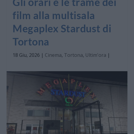
Gli orari e le trame dei
film alla multisala
Megaplex Stardust di
Tortona
18 Giu, 2026
|
Cinema
,
Tortona
,
Ultim'ora
|