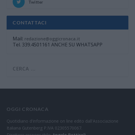
Twitter
CONTATTACI
Mail:
redazione@oggicronaca.it
Tel. 339.4501161 ANCHE SU WHATSAPP
OGGI CRONACA
Quotidiano d'informazione on line edito dall'Associazione
Italiana Gutenberg P.IVA 02305570067.
Direttore responsabile:
Angelo Bottiroli
.