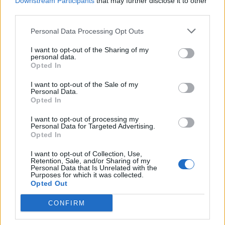
Downstream Participants
that may further disclose it to other
third parties.
Personal Data Processing Opt Outs
I want to opt-out of the Sharing of my
personal data.
Opted In
DOWNLOAD QR 🠋
I want to opt-out of the Sale of my
Personal Data.
Condividi:
Opted In
WhatsApp
Telegram
I want to opt-out of processing my
Personal Data for Targeted Advertising.
Stampa
Opted In
I want to opt-out of Collection, Use,
Retention, Sale, and/or Sharing of my
Personal Data that Is Unrelated with the
Correlati
Purposes for which it was collected.
Opted Out
Brucia il tetto di un
CONFIRM
capannone
all’interporto di