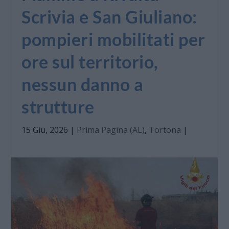
Scrivia e San Giuliano:
pompieri mobilitati per
ore sul territorio,
nessun danno a
strutture
15 Giu, 2026
|
Prima Pagina (AL)
,
Tortona
|