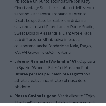
Piciaccia e un punto acconciature con Ketty
Cineri vintage Stile. I presentatori dell’evento
saranno Alessandra Tropiano e Lorenzo
Dicati. Le spettacolari esibizioni di danza
saranno a cura di Peter Larsen Dance Studio,
Sweet Dolls di Alessandria, DanzArte e Fada
Lab di Tortona. All’iniziativa in piazza
collaborano anche Fondazione Nala, Exago,
FAI, FAI Giovani e G.A.S. Tortona.
Libreria Namastè (Via Emilia 168):
Ospiterà
lo Spazio “Wonder Bikes” di Massimo Pini,
un’area pensata per bambini e ragazzi con
attività creative incentrate sul riuso delle
biciclette.
Piazza Gavino Lugano:
Verrà allestito “Enjoy
The Trail”, uno spazio dotato di una scuola di