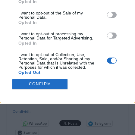
Coppi ASD e possono essere effettuate
Opted In
scrivendo all’indirizzo email:
I want to opt-out of the Sale of my
iscrizionibellezze@libero.it
.
Personal Data.
Opted In
I want to opt-out of processing my
Personal Data for Targeted Advertising.
Opted In
I want to opt-out of Collection, Use,
Retention, Sale, and/or Sharing of my
Personal Data that Is Unrelated with the
Purposes for which it was collected.
Opted Out
CONFIRM
DOWNLOAD QR 🠋
Condividi:
WhatsApp
Telegram
Stampa