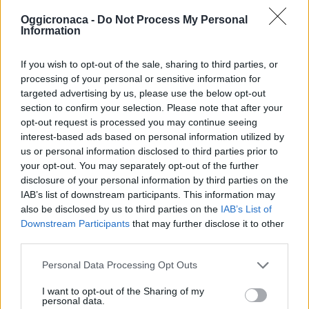
MTB (Mountain Bike) interamente dedicato ai
Oggicronaca -
Do Not Process My Personal
più piccoli.
Information
Piazza Arzano:
Musica dal vivo garantita da
If you wish to opt-out of the sale, sharing to third parties, or
Gaetano Arena, Margherita Garavaglia e dalle
processing of your personal or sensitive information for
Officine Musicali Paolo Perduca. Sarà un
targeted advertising by us, please use the below opt-out
punto di ritrovo all’insegna del divertimento e
section to confirm your selection. Please note that after your
opt-out request is processed you may continue seeing
della danza in attesa dei “Mitici Ciclostorici”,
interest-based ads based on personal information utilized by
per poi seguirli in parata fino a Piazza
us or personal information disclosed to third parties prior to
Malaspina, dove la festa raggiungerà il suo
your opt-out. You may separately opt-out of the further
disclosure of your personal information by third parties on the
culmine.
IAB’s list of downstream participants. This information may
also be disclosed by us to third parties on the
IAB’s List of
Informazioni e Iscrizioni
Downstream Participants
that may further disclose it to other
Per partecipare ai percorsi o richiedere ulteriori
third parties.
dettagli, l’organizzazione ha messo a
Personal Data Processing Opt Outs
disposizione un contatto diretto. Informazioni e
I want to opt-out of the Sharing of my
iscrizioni sono a cura dell’Associazione I Colli di
personal data.