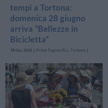
tempi a Tortona:
domenica 28 giugno
arriva “Bellezze in
Bicicletta”
18 Giu, 2026
|
Prima Pagina (AL)
,
Tortona
|