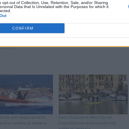
o opt-out of Collection, Use, Retention, Sale, and/or Sharing
ersonal Data that Is Unrelated with the Purposes for which it
lected.
Out
CONFIRM
Stampa
zione anti inquinamento
Esercitazione di Security ed
ardia costiera di Imperia
Esercitazione Antincendio nel
porto di Imperia