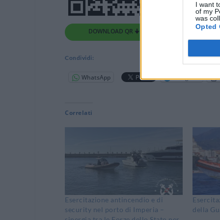
I want t
of my P
was col
Opted 
DOWNLOAD QR 🠋
Condividi:
WhatsApp
Telegram
Correlati
Esercitazione antincendio e di
Esercita
security nel porto di Imperia –
della Gu
sinergia tra le Forze dello Stato per