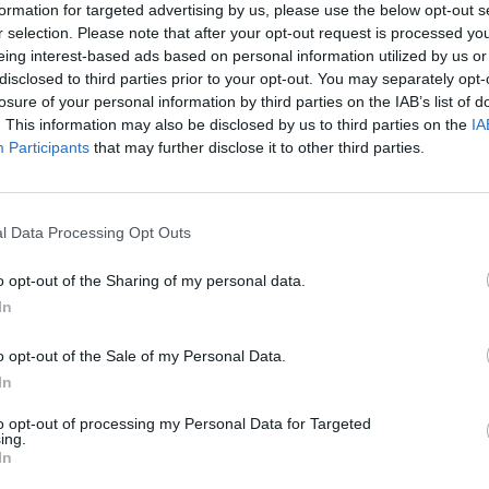
formation for targeted advertising by us, please use the below opt-out s
ole dispiegamento di forze, con 2 motovedette della Guardia
r selection. Please note that after your opt-out request is processed y
egnate in mare che hanno operato congiuntamente a
eing interest-based ads based on personal information utilized by us or
nenti delle Forze dell’Ordine e degli Organi di soccorso. L
disclosed to third parties prior to your opt-out. You may separately opt-
onsentito l’efficace ed efficiente svolgimento di tutte le
losure of your personal information by third parties on the IAB’s list of
. This information may also be disclosed by us to third parties on the
IA
a degli Enti e delle Amministrazioni imperiesi al fine di
Participants
that may further disclose it to other third parties.
atori portuali e della cittadinanza.
occasione per ringraziare tutti gli enti e gli operatori che
l Data Processing Opt Outs
o ancora una volta l’elevato livello di preparazione e la
 civili e militari del territorio.
o opt-out of the Sharing of my personal data.
In
o opt-out of the Sale of my Personal Data.
In
to opt-out of processing my Personal Data for Targeted
ing.
In