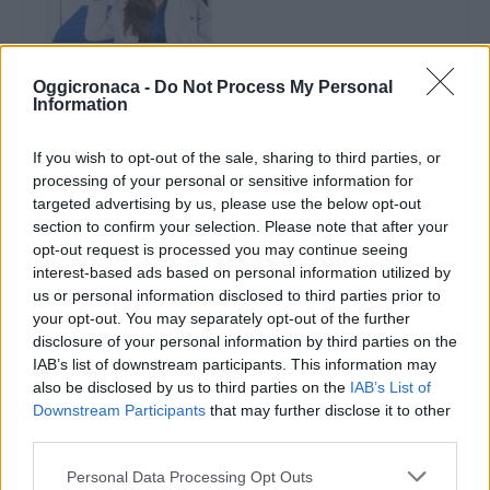
Venerdì ad
Alessandria c’è “L’arte
Oggicronaca -
Do Not Process My Personal
per una società della
Information
cura”
20 Aprile 2021
If you wish to opt-out of the sale, sharing to third parties, or
In "Alessandria"
processing of your personal or sensitive information for
targeted advertising by us, please use the below opt-out
section to confirm your selection. Please note that after your
opt-out request is processed you may continue seeing
interest-based ads based on personal information utilized by
us or personal information disclosed to third parties prior to
your opt-out. You may separately opt-out of the further
CONDIVIDERE:
disclosure of your personal information by third parties on the
IAB’s list of downstream participants. This information may
also be disclosed by us to third parties on the
IAB’s List of
Downstream Participants
that may further disclose it to other
third parties.
VALUTARE:
Personal Data Processing Opt Outs