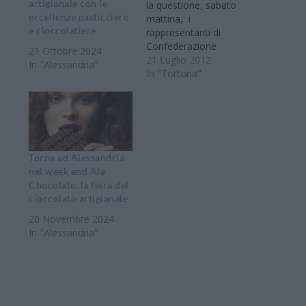
artigianale con le
la questione, sabato
eccellenze pasticciere
mattina, i
e cioccolatiere
rappresentanti di
Confederazione
21 Ottobre 2024
italiana Agricolotri
21 Luglio 2012
In "Alessandria"
(Cia) e la Cgil si sono
In "Tortona"
incontrati per discutere
della vicenda che sta
coinvolgendo da un
mese le Aziende
Agricole Lazzaro,
confrontandosi
Torna ad Alessandria
sull’accordo sindacale
nel week end Ale
sottoscritto lo scorso
Chocolate, la fiera del
5 luglio. “Purtroppo –
cioccolato artigianale
dicono alla Cia -
20 Novembre 2024
esistono…
In "Alessandria"