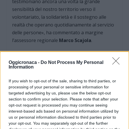
testimoniano ancora una volta la grande
sensibilità del nostro territorio verso il
volontariato, la solidarietà e il sostegno alle
realtà che operano quotidianamente al servizio
delle persone», ha commentato a margine
l’assessore regionale
Marco Scajola
.
«Manifestazioni come queste – ha proseguito
Oggicronaca -
Do Not Process My Personal
l’assessore – riescono a unire momenti culturali
Information
e sociali a messaggi di grande valore civile,
coinvolgendo cittadini, associazioni e volontari
If you wish to opt-out of the sale, sharing to third parties, or
in iniziative concrete a favore della comunità.
processing of your personal or sensitive information for
targeted advertising by us, please use the below opt-out
Associazioni, organizzatori e volontari
section to confirm your selection. Please note that after your
rappresentano una risorsa fondamentale per il
opt-out request is processed you may continue seeing
nostro territorio, capaci di costruire occasioni di
interest-based ads based on personal information utilized by
partecipazione, vicinanza e attenzione verso chi
us or personal information disclosed to third parties prior to
your opt-out. You may separately opt-out of the further
ha più bisogno».