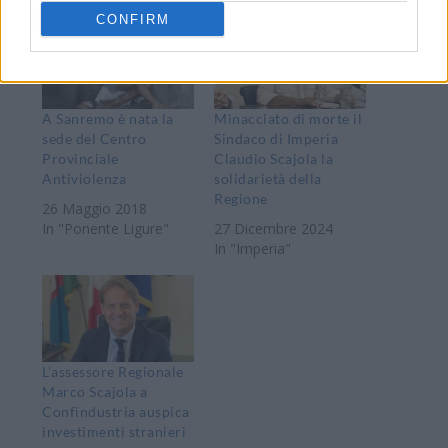
CONFIRM
A Sanremo è nata la
Minacciato di morte il
sede del Centro
Sindaco di Imperia
Provinciale
Claudio Scajola la
Antiviolenza
solidarietà della
Regione
26 Maggio 2018
In "Ponente Ligure"
27 Dicembre 2024
In "Imperia"
L’assessore Regionale
Marco Scajola a
Confindustria auspica
investimenti stranieri