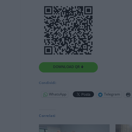
DOWNLOAD QR 🠋
Condividi:
WhatsApp
Telegram
Correlati