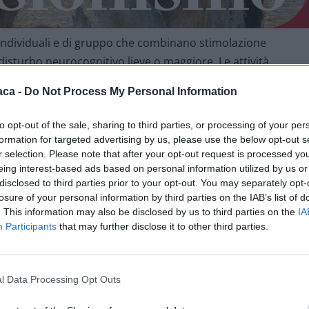
vi individuali e di gruppo che combinano stimolazione
disturbo neurocognitivo lieve o maggiore. Le attività,
à, puntano a sostenere le funzioni cognitive residue, favorire
aca -
Do Not Process My Personal Information
 la qualità della vita dei pazienti e delle loro famiglie.
to opt-out of the sale, sharing to third parties, or processing of your per
egno: il Centro Disturbi Cognitivi e Demenze dell’AOU AL
formation for targeted advertising by us, please use the below opt-out s
a 80 follow-up mensili. Ogni mese vengono presi in carico
r selection. Please note that after your opt-out request is processed y
eing interest-based ads based on personal information utilized by us or
 circa 50 pazienti per attività riabilitative di gruppo, con una
disclosed to third parties prior to your opt-out. You may separately opt-
losure of your personal information by third parties on the IAB’s list of
. This information may also be disclosed by us to third parties on the
IA
ersone con decadimento cognitivo lieve oltre a pazienti
Participants
that may further disclose it to other third parties.
tivo maggiore, tra cui Alzheimer, demenza frontotemporale
’età prevalentemente compresa tra i 60 e gli 85 anni.
l Data Processing Opt Outs
rsi personalizzati per stimolare memoria, attenzione,