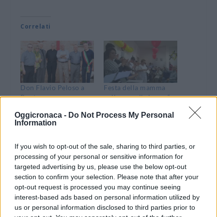
Correlati
Don Flavio Peloso a
Festa della mamma
Pontecurone per
nella casa di riposo “
Carolina Feltri,
Balduzzi” di
Oggicronaca -
Do Not Process My Personal
mamma di San Luigi
Castelnuovo Scrivia
Information
Orione
15 Maggio 2018
30 Giugno 2014
In "Eventi"
If you wish to opt-out of the sale, sharing to third parties, or
In "Tortonese"
processing of your personal or sensitive information for
targeted advertising by us, please use the below opt-out
section to confirm your selection. Please note that after your
opt-out request is processed you may continue seeing
interest-based ads based on personal information utilized by
us or personal information disclosed to third parties prior to
Auto contro camion a