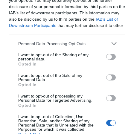
your opt-out. You may separately opt-out of the further
Pontecurone, ferita
disclosure of your personal information by third parties on the
una mamma e un
IAB’s list of downstream participants. This information may
bimbo di 4 anni
also be disclosed by us to third parties on the
IAB’s List of
19 Dicembre 2023
Downstream Participants
that may further disclose it to other
In "Tortonese"
third parties.
Personal Data Processing Opt Outs
I want to opt-out of the Sharing of my
personal data.
Opted In
CONDIVIDERE:
I want to opt-out of the Sale of my
Personal Data.
Opted In
I want to opt-out of processing my
Personal Data for Targeted Advertising.
VALUTARE:
Opted In
I want to opt-out of Collection, Use,
Retention, Sale, and/or Sharing of my
Personal Data that Is Unrelated with the
PRECEDENTE
PROSSIMO
Purposes for which it was collected.