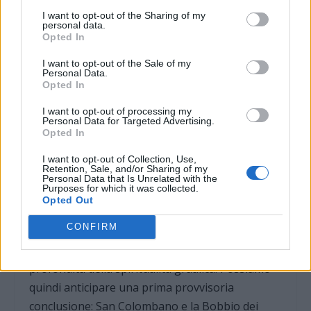
dell’abbazia (altare del transetto sinistro) a sua
I want to opt-out of the Sharing of my
volta animale-segno associato a San
personal data.
Opted In
Colombano, il monocromo dedicato all’Arca
dell’Alleanza (transetto destro) e la crocefissione
I want to opt-out of the Sale of my
Personal Data.
della navata sinistra nel Duomo.
Opted In
I want to opt-out of processing my
Il dipinto è recente (autore: Luigi Morgari) ma
Personal Data for Targeted Advertising.
Opted In
l’iconografia appare inconsueta per il
Novecento: un angelo raccoglie in un calice il
I want to opt-out of Collection, Use,
Retention, Sale, and/or Sharing of my
sangue di Cristo fiottante dal costato. Un tema
Personal Data that Is Unrelated with the
Purposes for which it was collected.
medioevale, già presente nella basilica francesca
Opted Out
di Assisi ma abbandonato nei tempi moderni
CONFIRM
però qui a Bobbio ancora ricordato, secondo
una “teologia del sangue” che appartiene alle
profondità della spiritualità graalica. Possiamo
quindi anticipare una prima provvisoria
conclusione: San Colombano e la Bobbio dei