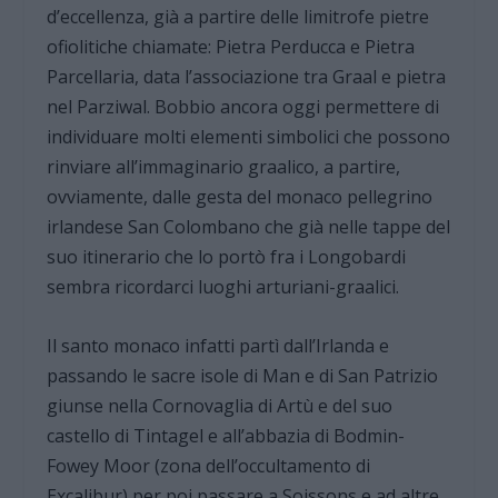
d’eccellenza, già a partire delle limitrofe pietre
ofiolitiche chiamate: Pietra Perducca e Pietra
Parcellaria, data l’associazione tra Graal e pietra
nel Parziwal. Bobbio ancora oggi permettere di
individuare molti elementi simbolici che possono
rinviare all’immaginario graalico, a partire,
ovviamente, dalle gesta del monaco pellegrino
irlandese San Colombano che già nelle tappe del
suo itinerario che lo portò fra i Longobardi
sembra ricordarci luoghi arturiani-graalici.
Il santo monaco infatti partì dall’Irlanda e
passando le sacre isole di Man e di San Patrizio
giunse nella Cornovaglia di Artù e del suo
castello di Tintagel e all’abbazia di Bodmin-
Fowey Moor (zona dell’occultamento di
Excalibur) per poi passare a Soissons e ad altre