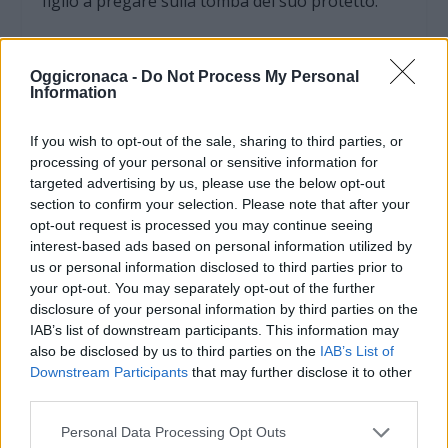
figlio a pregare sulla tomba del suo protetto.
Il tema della nominazione simbolica emerge in
Oggicronaca -
Do Not Process My Personal
modo significativo anche nel nome del Prefetto
Information
di Classe che protesse la fuggitiva regina
Rosamunda: Longino! Siamo poi proprio in un
If you wish to opt-out of the sale, sharing to third parties, or
“tempo graalico” quello di Teodolonida e di
processing of your personal or sensitive information for
targeted advertising by us, please use the below opt-out
Colombano, come emerge dai romanzi
section to confirm your selection. Please note that after your
medioevali del Graal: tra Clovodeo e Carlo
opt-out request is processed you may continue seeing
Magno si può infatti precisare il tempo
interest-based ads based on personal information utilized by
us or personal information disclosed to third parties prior to
narrativo del Graal come viene narrato nei
your opt-out. You may separately opt-out of the further
romanzi due-trecenteschi franco-germanici. Se
disclosure of your personal information by third parties on the
in diritto penale tre indizi fanno una prova qui
IAB’s list of downstream participants. This information may
ne abbiamo a decine. Aggiungiamo: la dicitura
also be disclosed by us to third parties on the
IAB’s List of
Downstream Participants
that may further disclose it to other
“terribilis locus est iste” (portale dell’abbazia
third parties.
colombiana e un’edicola del ponte romano), lo
stemma con l’orso combattivo sul pavimento
Personal Data Processing Opt Outs