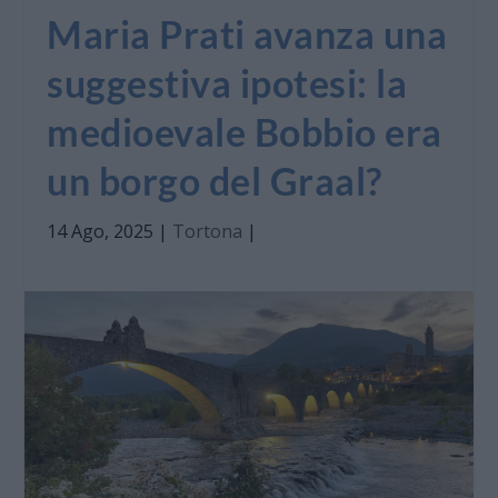
Maria Prati avanza una
suggestiva ipotesi: la
medioevale Bobbio era
un borgo del Graal?
14 Ago, 2025
|
Tortona
|