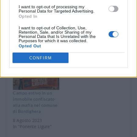
Le Iniziative per
Domani a Vallecrosia
I want to opt-out of processing my
favorire l’utilizzo dei
la consegna di alcuni
Personal Data for Targeted Advertising.
beni confiscati alla
beni confiscati alla
Opted In
criminalità
Mafia
organizzata nella
I want to opt-out of Collection, Use,
28 Febbraio 2024
Retention, Sale, and/or Sharing of my
Provincia di
Personal Data that Is Unrelated with the
In "Ponente Ligure"
Alessandria
Purposes for which it was collected.
Opted Out
17 Luglio 2020
In "Alessandria"
CONFIRM
Campo estivo in un
immobile confiscato
alla mafia nel comune
di Bordighera
8 Agosto 2023
In "Ponente Ligure"