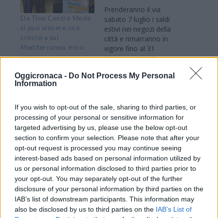
Prenderanno il via
Da Tino Centro Moda
sabato 7 luglio i saldi
si può vincere una
estivi nei negozi della
crociera sul
città e rimarranno in
Mediterraneo, ecco
vigore fino al 31
come
agosto. I saldi
26 Maggio 2012
dureranno quindi 8
In "Tortona"
26 Febbraio 2023
Oggicronaca -
Do Not Process My Personal
settimane pari a 56
In "Tortonese"
Information
giorni consecutivi. La
delibera del Comune è
stata affissa ieri
If you wish to opt-out of the sale, sharing to third parties, or
all’Albo Pretorio. Il
processing of your personal or sensitive information for
Comune ha disposto
targeted advertising by us, please use the below opt-out
che nei 30 giorni…
section to confirm your selection. Please note that after your
In Piemonte i saldi
opt-out request is processed you may continue seeing
estivi iniziano il 6
interest-based ads based on personal information utilized by
luglio
us or personal information disclosed to third parties prior to
29 Maggio 2023
your opt-out. You may separately opt-out of the further
In "Novi-Acqui-Ovada"
disclosure of your personal information by third parties on the
IAB’s list of downstream participants. This information may
also be disclosed by us to third parties on the
IAB’s List of