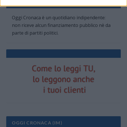
QUOTIDIANO INDIPENDENTE
Oggi Cronaca è un quotidiano indipendente:
non riceve alcun finanziamento pubblico nè da
parte di partiti politici.
OGGI CRONACA (IM)