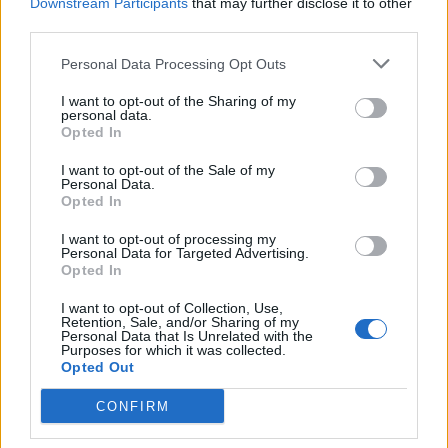
Downstream Participants
that may further disclose it to other
third parties.
Personal Data Processing Opt Outs
CONDIVIDERE:
I want to opt-out of the Sharing of my
personal data.
Opted In
I want to opt-out of the Sale of my
VALUTARE:
Personal Data.
Opted In
I want to opt-out of processing my
Personal Data for Targeted Advertising.
PRECEDENTE
PROSSIMO
Opted In
I want to opt-out of Collection, Use,
Grande risultato per gli
Doppio appuntamento
Retention, Sale, and/or Sharing of my
atleti del Club del Mare
musicale a Tortona con
Personal Data that Is Unrelated with the
Purposes for which it was collected.
di Diano Marina che si
un grande concerto de
Opted Out
qualificano per i
“Le Muse” e “Scintilla”
Campionati Italiani
CONFIRM