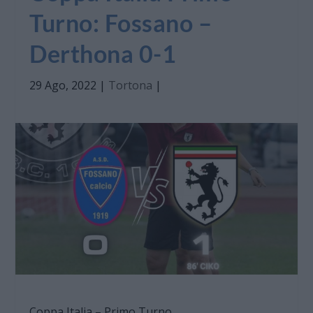
Turno: Fossano –
Derthona 0-1
29 Ago, 2022
|
Tortona
|
Coppa Italia – Primo Turno