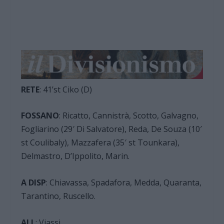
RETE
: 41’st Ciko (D)
FOSSANO
: Ricatto, Cannistrà, Scotto, Galvagno,
Fogliarino (29′ Di Salvatore), Reda, De Souza (10′
st Coulibaly), Mazzafera (35′ st Tounkara),
Delmastro, D’Ippolito, Marin.
A DISP
: Chiavassa, Spadafora, Medda, Quaranta,
Tarantino, Ruscello.
ALL
: Viassi.