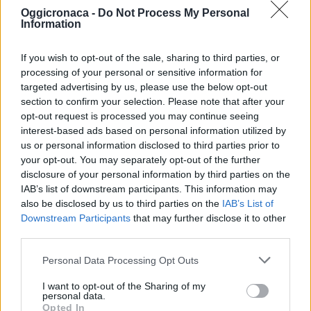
Stampa
Oggicronaca -
Do Not Process My Personal
Information
If you wish to opt-out of the sale, sharing to third parties, or
Correlati
processing of your personal or sensitive information for
targeted advertising by us, please use the below opt-out
section to confirm your selection. Please note that after your
opt-out request is processed you may continue seeing
interest-based ads based on personal information utilized by
us or personal information disclosed to third parties prior to
Fossano – Derthona 3-
Derthona – Fossano 5-
your opt-out. You may separately opt-out of the further
3: Leoncelli
4: incredibile rimonta
condannati ai playout
dei Leoni: cinque con
disclosure of your personal information by third parties on the
in 26 minuti!
IAB’s list of downstream participants. This information may
8 Maggio 2023
also be disclosed by us to third parties on the
IAB’s List of
In "Tortona"
22 Dicembre 2022
Downstream Participants
that may further disclose it to other
In "Tortona"
third parties.
Personal Data Processing Opt Outs
I want to opt-out of the Sharing of my
personal data.
Opted In
Coppa Italia: Casale –