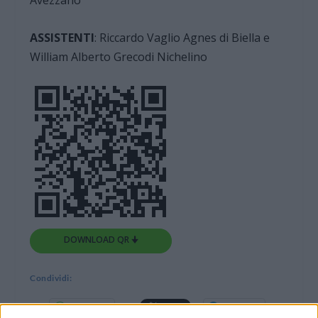
Avezzano
ASSISTENTI
: Riccardo Vaglio Agnes di Biella e
William Alberto Grecodi Nichelino
DOWNLOAD QR 🠋
Condividi:
WhatsApp
Telegram