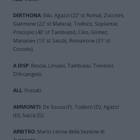
DERTHONA
: Edo, Agazzi (22′ st Roma), Zucchini,
Giannone (22′ st Matera), Todisco, Soplantai,
Procopio (40′ st Tambussi), Ciko, Gomez,
Manasiev (13′ st Saccà), Romairone (31′ st
Coccolo).
A DISP
: Rescia, Linussi, Tambussi, Trevisiol,
D’Arcangelo.
ALL
: Fossati.
AMMONITI
: De Souza (F), Todisco (D), Agazzi
(D), Saccà (D).
ARBITRO
: Mario Leone della Sezione di