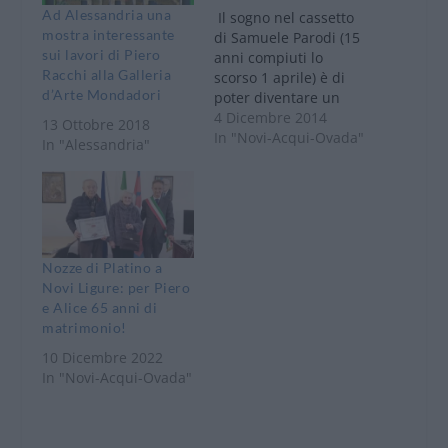
Ad Alessandria una
Il sogno nel cassetto
mostra interessante
di Samuele Parodi (15
sui lavori di Piero
anni compiuti lo
Racchi alla Galleria
scorso 1 aprile) è di
d’Arte Mondadori
poter diventare un
giorno un affermato
4 Dicembre 2014
13 Ottobre 2018
interprete
In "Novi-Acqui-Ovada"
In "Alessandria"
professionista che
accompagnerà i
potenti e i VIP del
mondo nei loro viaggi
alla scoperta
dell’Italia, delle sue
Nozze di Platino a
bellezze, delle sue
Novi Ligure: per Piero
Istituzioni. In
e Alice 65 anni di
particolare vorrebbe
matrimonio!
specializzarsi in…
10 Dicembre 2022
In "Novi-Acqui-Ovada"